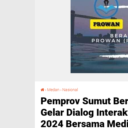
Pemprov Sumut Bersama Ratusan Pegiat Media Gelar Dialog Interaktif "Kita Kawal Pemilu Tahun 2024 Bersama Media"
›
Medan
›
Nasional
Pemprov Sumut Ber
Gelar Dialog Interak
2024 Bersama Medi