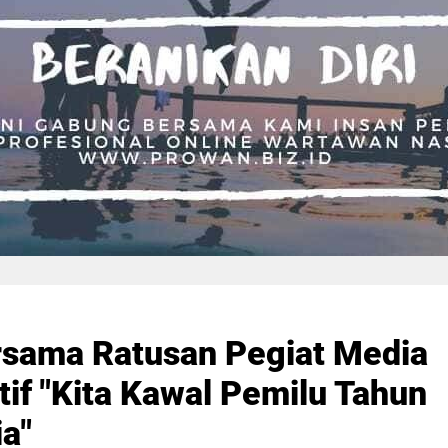
sama Ratusan Pegiat Media
tif "Kita Kawal Pemilu Tahun
a"