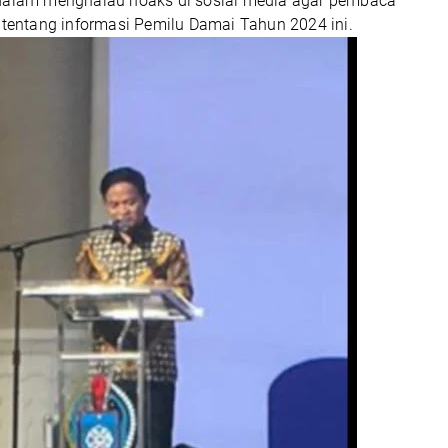
 dalam menghalau hoaks di sosial media agar pembaca
i tentang informasi Pemilu Damai Tahun 2024 ini.