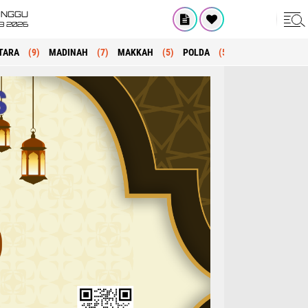
INGGU
8 2026
TARA
(9)
MADINAH
(7)
MAKKAH
(5)
POLDA
(5)
KRIMINAL
(1)