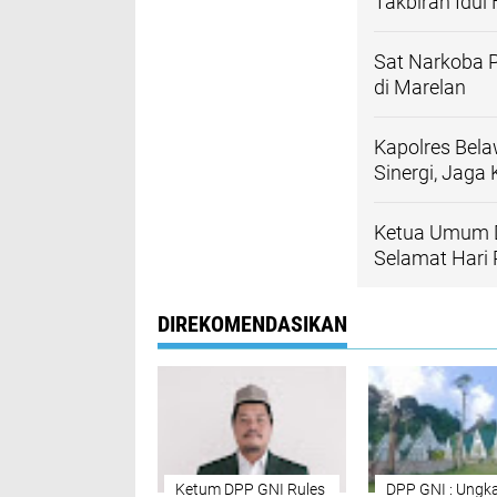
Takbiran Idul
Sat Narkoba 
di Marelan
Kapolres Bela
Sinergi, Jag
Ketua Umum D
Selamat Hari R
DIREKOMENDASIKAN
Ketum DPP GNI Rules
DPP GNI : Ungk