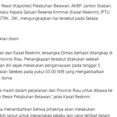
n Resor (Kapolres) Pelabuhan Belawan, AKBP Janton Silaban,
melalui Kepala Satuan Reserse Kriminal (Kasat Reskrim), IPTU
, STRK., SIK., mengungkapkan hal tersebut pada Selasa
klan disini
n dari Kasat Reskrim, tersangka Dimas berhasil ditangkap di
rovinsi Riau. Penangkapan tersebut dilakukan setelah
kan diri sejak melakukan penganiayaan pada tanggal 5
Jalan Selebes pada pukul 03.00 WIB yang mengakibatkan
 dunia.
ka masih dalam perjalanan dari Provinsi Riau untuk dibawa ke
 Resor Pelabuhan Belawan,” jelas Kasat Reskrim.
uga menambahkan bahwa pihaknya akan melakukan
ih lanjut untuk menangkap pelaku lain yang terlibat dalam