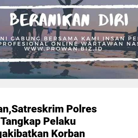
an,Satreskrim Polres
 Tangkap Pelaku
akibatkan Korban