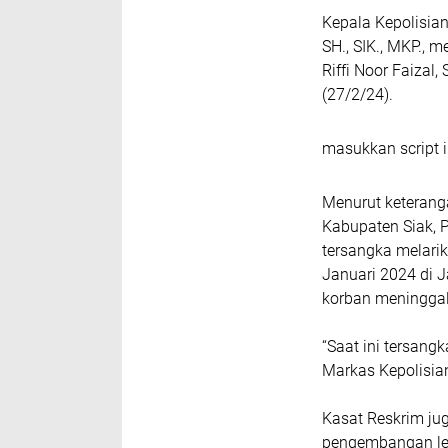
Kepala Kepolisia
SH., SIK., MKP., 
Riffi Noor Faizal
(27/2/24).
masukkan script i
Menurut keteranga
Kabupaten Siak, P
tersangka melari
Januari 2024 di 
korban meninggal
“Saat ini tersang
Markas Kepolisian
Kasat Reskrim j
pengembangan leb