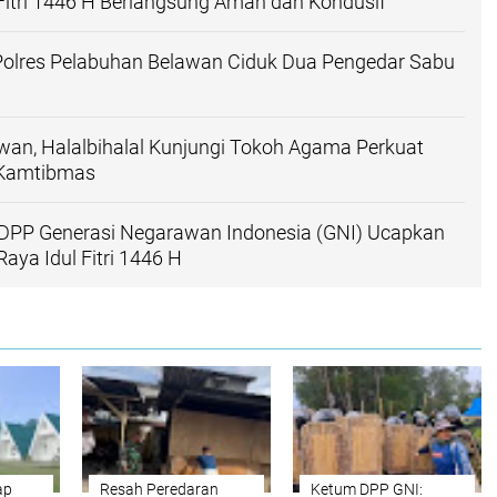
 Fitri 1446 H Berlangsung Aman dan Kondusif
Polres Pelabuhan Belawan Ciduk Dua Pengedar Sabu
wan, Halalbihalal Kunjungi Tokoh Agama Perkuat
a Kamtibmas
PP Generasi Negarawan Indonesia (GNI) Ucapkan
aya Idul Fitri 1446 H
ap
Resah Peredaran
Ketum DPP GNI: