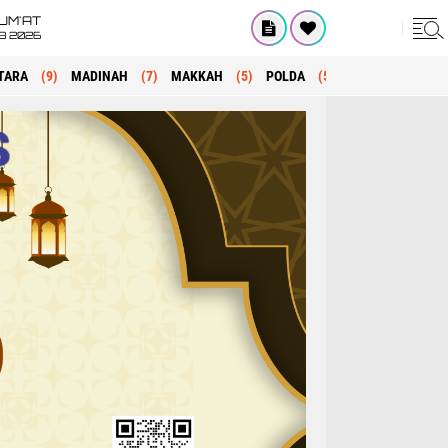
UM'AT
08 2026
TARA
(9)
MADINAH
(7)
MAKKAH
(5)
POLDA
(5)
KRIMINAL
(1)