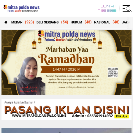
JUM'AT
7 08 2026
(923)
(54)
(48)
(48)
MEDAN
DELI SERDANG
HUKUM
NASIONAL
JAKAR