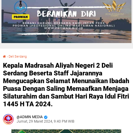
›
Deli Serdang
Kepala Madrasah Aliyah Negeri 2 Deli Serdang Beserta Staff Jajarannya Mengucapkan Selamat Menunaikan Ibadah Puasa Dengan Saling Memaafkan Menjaga Silaturahim dan Sambut Hari Raya Idul Fitri 1445 H TA 2024.
Kepala Madrasah Aliyah Negeri 2 Deli
Serdang Beserta Staff Jajarannya
Mengucapkan Selamat Menunaikan Ibadah
Puasa Dengan Saling Memaafkan Menjaga
Silaturahim dan Sambut Hari Raya Idul Fitri
1445 H TA 2024.
ADMIN MEDIA
Jumat, 29 Maret 2024, 9:40 PM WIB