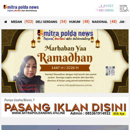
JUM'AT
7 08 2026
(923)
(54)
(48)
(48)
MEDAN
DELI SERDANG
HUKUM
NASIONAL
JAKAR