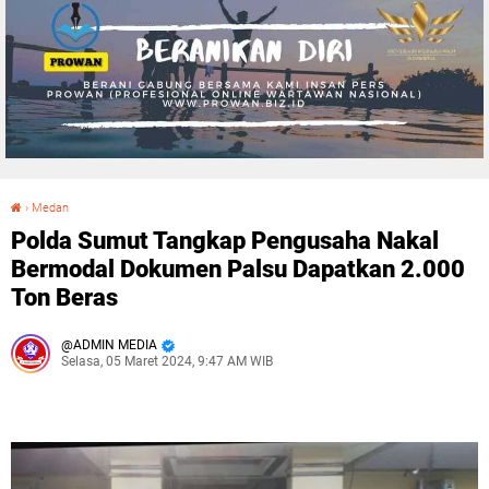
›
Medan
Polda Sumut Tangkap Pengusaha Nakal Bermodal Dokumen Palsu Dapatkan 2.000 Ton Beras
Polda Sumut Tangkap Pengusaha Nakal
Bermodal Dokumen Palsu Dapatkan 2.000
Ton Beras
ADMIN MEDIA
Selasa, 05 Maret 2024, 9:47 AM WIB