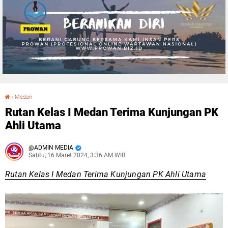
›
Medan
Rutan Kelas I Medan Terima Kunjungan PK Ahli Utama
Rutan Kelas I Medan Terima Kunjungan PK
Ahli Utama
ADMIN MEDIA
Sabtu, 16 Maret 2024, 3:36 AM WIB
Rutan Kelas I Medan Terima Kunjungan PK Ahli Utama