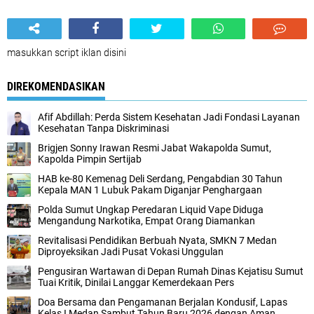
masukkan script iklan disini
DIREKOMENDASIKAN
Afif Abdillah: Perda Sistem Kesehatan Jadi Fondasi Layanan
Kesehatan Tanpa Diskriminasi
Brigjen Sonny Irawan Resmi Jabat Wakapolda Sumut,
Kapolda Pimpin Sertijab
HAB ke-80 Kemenag Deli Serdang, Pengabdian 30 Tahun
Kepala MAN 1 Lubuk Pakam Diganjar Penghargaan
Polda Sumut Ungkap Peredaran Liquid Vape Diduga
Mengandung Narkotika, Empat Orang Diamankan
Revitalisasi Pendidikan Berbuah Nyata, SMKN 7 Medan
Diproyeksikan Jadi Pusat Vokasi Unggulan
Pengusiran Wartawan di Depan Rumah Dinas Kejatisu Sumut
Tuai Kritik, Dinilai Langgar Kemerdekaan Pers
Doa Bersama dan Pengamanan Berjalan Kondusif, Lapas
Kelas I Medan Sambut Tahun Baru 2026 dengan Aman