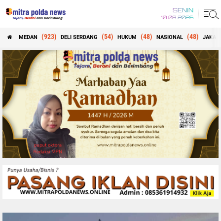
SENIN
10 08 2026
(923)
(54)
(48)
(48)
MEDAN
DELI SERDANG
HUKUM
NASIONAL
JAKAR