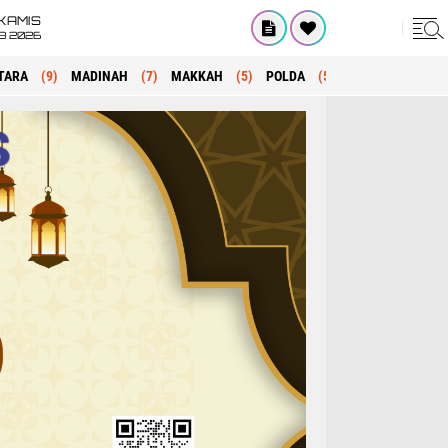
KAMIS
8 2026
TARA
(9)
MADINAH
(7)
MAKKAH
(5)
POLDA
(5)
KRIMINAL
(1)