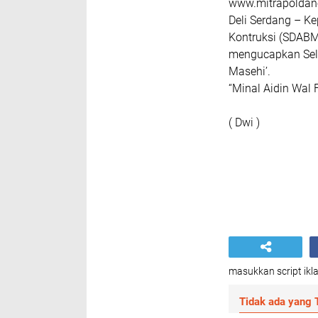
www.mitrapoldane
Deli Serdang – Ke
Kontruksi (SDABM
mengucapkan Selam
Masehi’.
“Minal Aidin Wal 
( Dwi )
masukkan script ikla
Tidak ada yang T