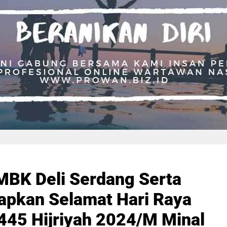
MBK Deli Serdang Serta
capkan Selamat Hari Raya
 1445 Hijriyah 2024/M Minal