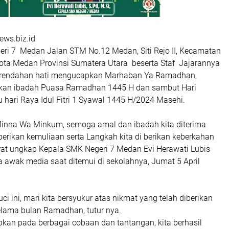
ws.biz.id
ri 7 Medan Jalan STM No.12 Medan, Siti Rejo II, Kecamatan
ta Medan Provinsi Sumatera Utara beserta Staf Jajarannya
erendahan hati mengucapkan Marhaban Ya Ramadhan,
kan ibadah Puasa Ramadhan 1445 H dan sambut Hari
hari Raya Idul Fitri 1 Syawal 1445 H/2024 Masehi.
inna Wa Minkum, semoga amal dan ibadah kita diterima
berikan kemuliaan serta Langkah kita di berikan keberkahan
irat ungkap Kepala SMK Negeri 7 Medan Evi Herawati Lubis
a awak media saat ditemui di sekolahnya, Jumat 5 April
i ini, mari kita bersyukur atas nikmat yang telah diberikan
elama bulan Ramadhan, tutur nya.
kan pada berbagai cobaan dan tantangan, kita berhasil