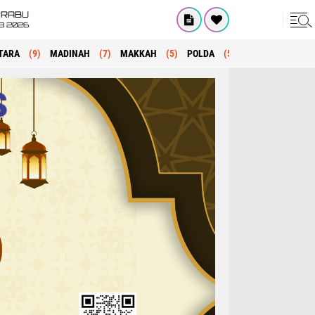
RABU
8 2026
TARA
(9)
MADINAH
(7)
MAKKAH
(5)
POLDA
(5)
KRIMINAL
(1)