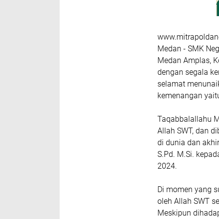
www.mitrapoldane
Medan - SMK Nege
Medan Amplas, Ko
dengan segala k
selamat menunai
kemenangan yaitu 
Taqabbalallahu M
Allah SWT, dan di
di dunia dan akh
S.Pd. M.Si. kepad
2024.
Di momen yang suc
oleh Allah SWT s
Meskipun dihadap