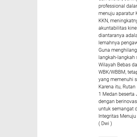
professional dal
menuju aparatur 
KKN, meningkatny
akuntabilitas kin
diantaranya adal
lemahnya penga
Guna menghilangk
langkah-langkah 
Wilayah Bebas da
WBK/WBBM, tetap
yang memenuhi st
Karena itu, Rutan
1 Medan beserta 
dengan berinovas
untuk semangat 
Integritas Menu
( Dwi )