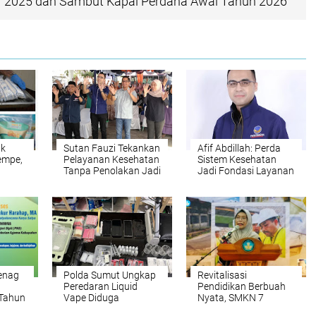
ir 2025 dan Sambut Kapal Perdana Awal Tahun 2026
ik
Sutan Fauzi Tekankan
Afif Abdillah: Perda
Tempe,
Pelayanan Kesehatan
Sistem Kesehatan
Tanpa Penolakan Jadi
Jadi Fondasi Layanan
Prioritas
Kesehatan Tanpa
Diskriminasi
enag
Polda Sumut Ungkap
Revitalisasi
Peredaran Liquid
Pendidikan Berbuah
 Tahun
Vape Diduga
Nyata, SMKN 7
Lubuk
Mengandung
Medan Diproyeksikan