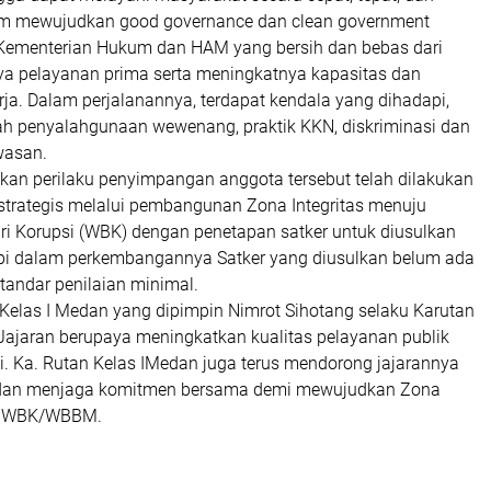
am mewujudkan good governance dan clean government
Kementerian Hukum dan HAM yang bersih dan bebas dari
a pelayanan prima serta meningkatnya kapasitas dan
erja. Dalam perjalanannya, terdapat kendala yang dihadapi,
ah penyalahgunaan wewenang, praktik KKN, diskriminasi dan
wasan.
an perilaku penyimpangan anggota tersebut telah dilakukan
strategis melalui pembangunan Zona Integritas menuju
ri Korupsi (WBK) dengan penetapan satker untuk diusulkan
i dalam perkembangannya Satker yang diusulkan belum ada
andar penilaian minimal.
 Kelas I Medan yang dipimpin Nimrot Sihotang selaku Karutan
Jajaran berupaya meningkatkan kualitas pelayanan publik
i. Ka. Rutan Kelas IMedan juga terus mendorong jajarannya
dan menjaga komitmen bersama demi mewujudkan Zona
ju WBK/WBBM.