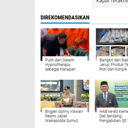
Kapal Terakh
DIREKOMENDASIKAN
Pulih dari Dalam:
Bangkit dari Bal
Hypnotherapy
Jeruji, Produk 
sebagai Harapan
Roti dan Keripik
Baru Rehabilitasi
Tembus Pasar!
Sosial di Rutan Kelas I
Medan
Brigjen Sonny Irawan
HAB ke-80 Kem
Resmi Jabat
Deli Serdang,
Wakapolda Sumut,
Pengabdian 30
Kapolda Pimpin
Kepala MAN 1 