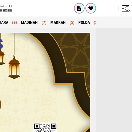
SABTU
8 2026
TARA
(9)
MADINAH
(7)
MAKKAH
(5)
POLDA
(5)
KRIMINAL
(1)