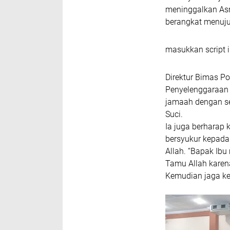
meninggalkan As
berangkat menuju
masukkan script i
Direktur Bimas P
Penyelenggaraan H
jamaah dengan se
Suci.
Ia juga berharap
bersyukur kepada
Allah.
“Bapak Ibu 
Tamu Allah karen
Kemudian jaga kes