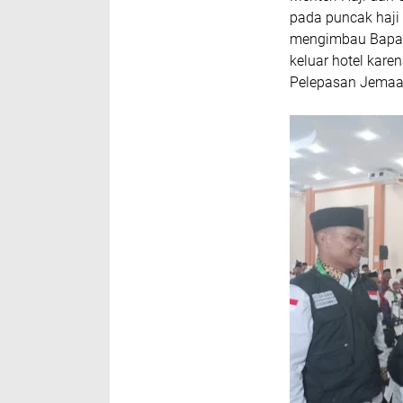
pada puncak haji 
mengimbau Bapak I
keluar hotel kare
Pelepasan Jemaah 