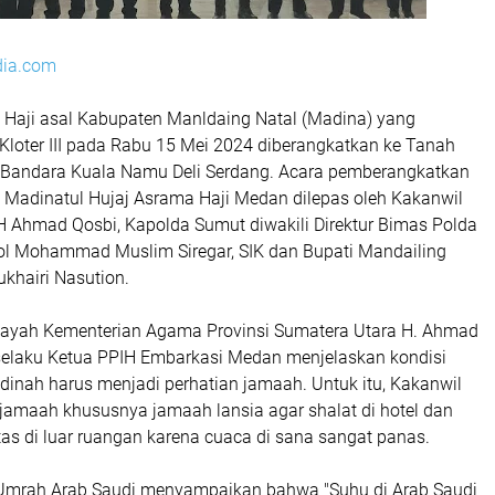
dia.com
aji asal Kabupaten Manldaing Natal (Madina) yang
Kloter III pada Rabu 15 Mei 2024 diberangkatkan ke Tanah
 Bandara Kuala Namu Deli Serdang. Acara pemberangkatkan
r di Madinatul Hujaj Asrama Haji Medan dilepas oleh Kakanwil
Ahmad Qosbi, Kapolda Sumut diwakili Direktur Bimas Polda
l Mohammad Muslim Siregar, SIK dan Bupati Mandailing
ukhairi Nasution.
layah Kementerian Agama Provinsi Sumatera Utara H. Ahmad
selaku Ketua PPIH Embarkasi Medan menjelaskan kondisi
dinah harus menjadi perhatian jamaah. Untuk itu, Kakanwil
amaah khususnya jamaah lansia agar shalat di hotel dan
as di luar ruangan karena c
uaca di sana sangat panas.
 Umrah Arab Saudi menyampaikan bahwa "Suhu di Arab Saudi