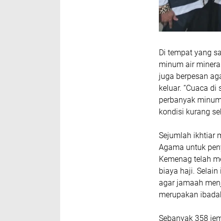
Di tempat yang 
minum air mineral
juga berpesan ag
keluar.
“Cuaca di 
perbanyak minum. 
kondisi kurang se
Sejumlah ikhtiar
Agama untuk peny
Kemenag telah me
biaya haji. Selain
agar jamaah menj
merupakan ibadah 
Sebanyak 358 jema