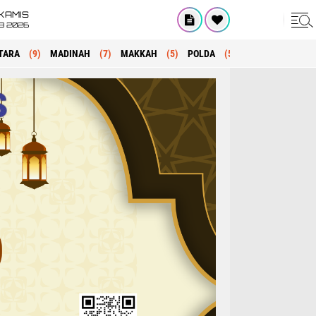
KAMIS
8 2026
TARA
(9)
MADINAH
(7)
MAKKAH
(5)
POLDA
(5)
KRIMINAL
(1)