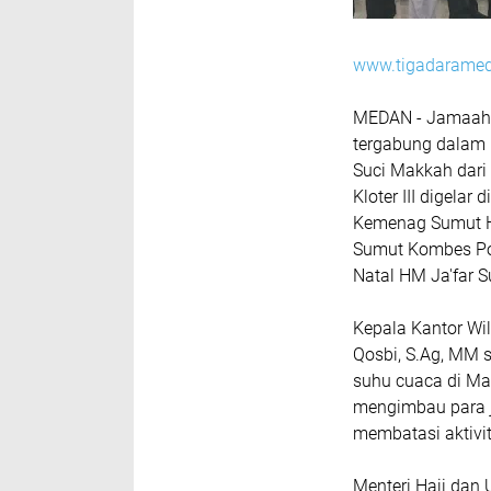
www.tigadarame
MEDAN - Jamaah H
tergabung dalam 
Suci Makkah dari
Kloter III digela
Kemenag Sumut H 
Sumut Kombes Po
Natal HM Ja'far S
Kepala Kantor Wi
Qosbi, S.Ag, MM 
suhu cuaca di Ma
mengimbau para j
membatasi aktivit
Menteri Haji dan