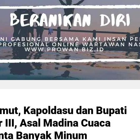
ut, Kapoldasu dan Bupati
 III, Asal Madina Cuaca
nta Banyak Minum