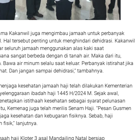
sama Kakanwil juga mengimbau jamaah untuk perbanyak
. Hal tersebut penting untuk menghindari dehidrasi. Kakanwil
ar seluruh jamaah menggunakan alas kaki saat
sana sangat berbeda dengan di tanah air. Maka dari itu,
Bawa air minum selalu saat keluar. Perbanyak istirahat jika
hat. Dan jangan sampai dehidrasi,” tambahnya.
 menjaga kesehatan jamaah haji telah dilakukan Kementerian
elenggaraan ibadah haji 1445 H/2024 M. Sejak awal,
netapkan istithaah kesehatan sebagai syarat pelunasan
 itu, Kemenag juga telah merilis Senam Haji.
“Pesan Gusmen
aga kesehatan dan kebugaran fisiknya. Sebab, haji
fisik,” lanjutnya.
ah haji Kloter 3 asal Mandailing Natal bersiap