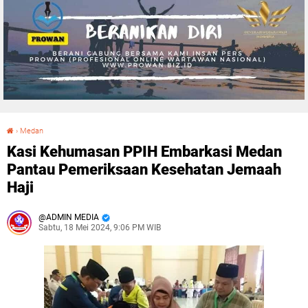
›
Medan
Kasi Kehumasan PPIH Embarkasi Medan Pantau Pemeriksaan Kesehatan Jemaah Haji
Kasi Kehumasan PPIH Embarkasi Medan
Pantau Pemeriksaan Kesehatan Jemaah
Haji
ADMIN MEDIA
Sabtu, 18 Mei 2024, 9:06 PM WIB