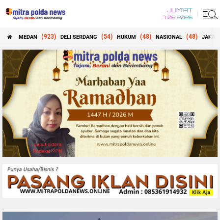
JUM'AT
7 08 2026
(923)
(54)
(48)
(48)
MEDAN
DELI SERDANG
HUKUM
NASIONAL
JAKAR