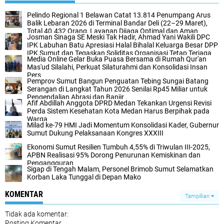
Pelindo Regional 1 Belawan Catat 13.814 Penumpang Arus
Balik Lebaran 2026 di Terminal Bandar Deli (22–29 Maret),
Total 40.432 Orang, Layanan Dijaga Optimal dan Aman
Josman Sinaga SE Meski Tak Hadir, Ahmad Yani Wakili DPC
IPK Labuhan Batu Apresiasi Halal Bihalal Keluarga Besar DPP
IPK Sumut dan Tegaskan Soliditas Organisasi Tetap Terjaga
Media Online Gelar Buka Puasa Bersama di Rumah Qur'an
dan Kompak.
Mas'ud Silalahi, Perkuat Silaturahmi dan Konsolidasi Insan
Pers
Pemprov Sumut Bangun Penguatan Tebing Sungai Batang
Serangan di Langkat Tahun 2026 Senilai Rp45 Miliar untuk
Pengendalian Abrasi dan Banjir
Afif Abdillah Anggota DPRD Medan Tekankan Urgensi Revisi
Perda Sistem Kesehatan Kota Medan Harus Berpihak pada
Warga
Milad ke-79 HMI Jadi Momentum Konsolidasi Kader, Gubernur
Sumut Dukung Pelaksanaan Kongres XXXIII
Ekonomi Sumut Resilien Tumbuh 4,55% di Triwulan III-2025,
APBN Realisasi 95% Dorong Penurunan Kemiskinan dan
Pengangguran
Sigap di Tengah Malam, Personel Brimob Sumut Selamatkan
Korban Laka Tunggal di Depan Mako
KOMENTAR
Tampilkan
Tidak ada komentar:
Posting Komentar