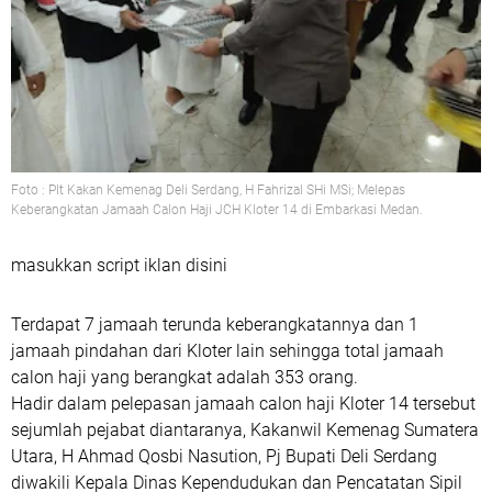
Foto : Plt Kakan Kemenag Deli Serdang, H Fahrizal SHi MSi; Melepas
Keberangkatan Jamaah Calon Haji JCH Kloter 14 di Embarkasi Medan.
masukkan script iklan disini
Terdapat 7 jamaah terunda keberangkatannya dan 1
jamaah pindahan dari Kloter lain sehingga total jamaah
calon haji yang berangkat adalah 353 orang.
Hadir dalam pelepasan jamaah calon haji Kloter 14 tersebut
sejumlah pejabat diantaranya, Kakanwil Kemenag Sumatera
Utara, H Ahmad Qosbi Nasution, Pj Bupati Deli Serdang
diwakili Kepala Dinas Kependudukan dan Pencatatan Sipil