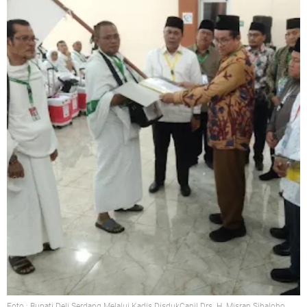
Foto : Bupati Deli Serdang Melalui Kadis DisdukCapil Drs. H. Misran Sihaloho