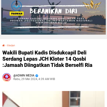
›
Medan
Wakili Bupati Kadis Disdukcapil Deli Serdang Lepas JCH Kloter 14 Qosbi :Jamaah Diingatkan Tidak Berselfi Ria
Wakili Bupati Kadis Disdukcapil Deli
Serdang Lepas JCH Kloter 14 Qosbi
:Jamaah Diingatkan Tidak Berselfi Ria
ADMIN MEDIA
Rabu, 29 Mei 2024, 4:39 AM WIB