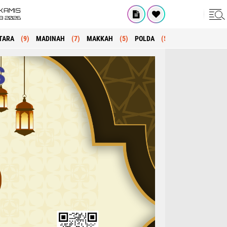
KAMIS
8 2026
TARA
(9)
MADINAH
(7)
MAKKAH
(5)
POLDA
(5)
KRIMINAL
(1)