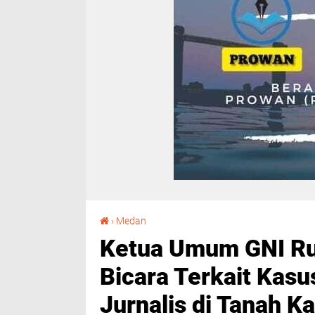
Ketua Umum GNI Rules Gajah,S.Kom : Angkat Bicara Terkait Kasus Pembakaran Rumah Jurnalis di Tanah Karo
›
Medan
Ketua Umum GNI Ru
Bicara Terkait Ka
Jurnalis di Tanah K