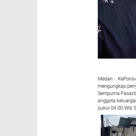
Medan - KePolisi
mengungkap penye
Sempurna Pasari
anggota keluargan
pukul 04.00 Wib 