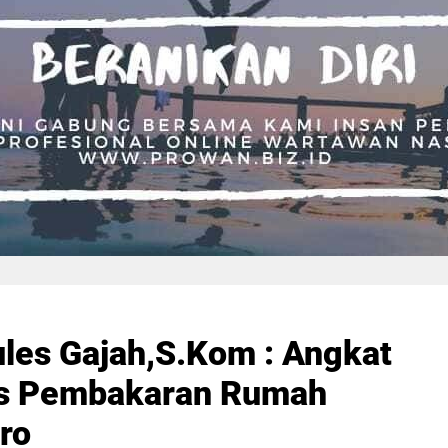
les Gajah,S.Kom : Angkat
sus Pembakaran Rumah
aro