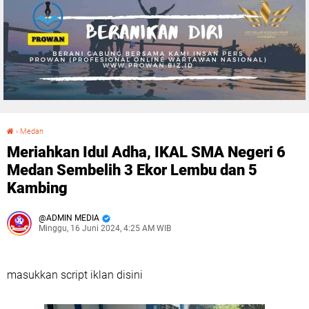
›
Medan
Meriahkan Idul Adha, IKAL SMA Negeri 6 Medan Sembelih 3 Ekor Lembu dan 5 Kambing
Meriahkan Idul Adha, IKAL SMA Negeri 6
Medan Sembelih 3 Ekor Lembu dan 5
Kambing
ADMIN MEDIA
Minggu, 16 Juni 2024, 4:25 AM WIB
masukkan script iklan disini