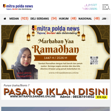
JUM'AT
7 08 2026
(923)
(54)
(48)
(48)
MEDAN
DELI SERDANG
HUKUM
NASIONAL
JAKAR