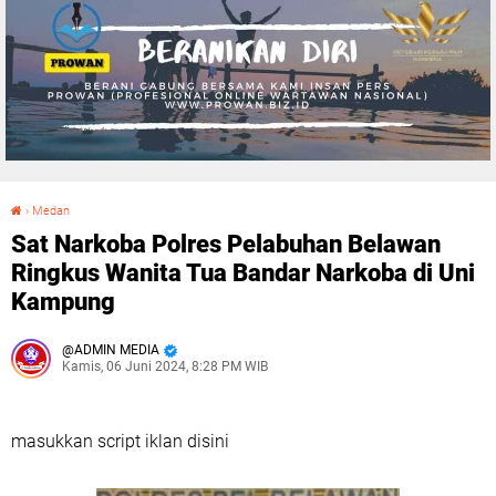
›
Medan
Sat Narkoba Polres Pelabuhan Belawan Ringkus Wanita Tua Bandar Narkoba di Uni Kampung
Sat Narkoba Polres Pelabuhan Belawan
Ringkus Wanita Tua Bandar Narkoba di Uni
Kampung
ADMIN MEDIA
Kamis, 06 Juni 2024, 8:28 PM WIB
masukkan script iklan disini