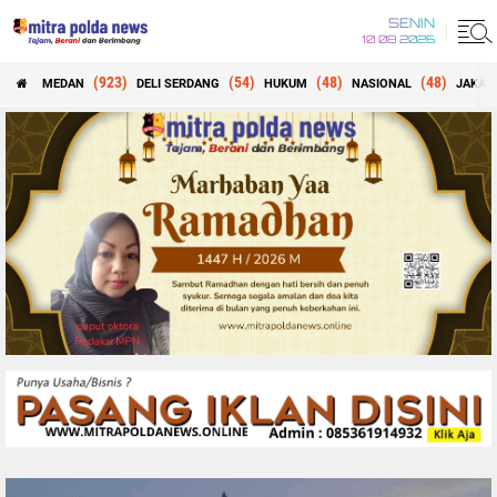
SENIN
10 08 2026
(923)
(54)
(48)
(48)
MEDAN
DELI SERDANG
HUKUM
NASIONAL
JAKAR