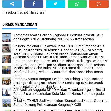
masukkan script iklan disini
DIREKOMENDASIKAN
Komitmen Nyata Pelindo Regional 1: Perkuat Infrastruktur
dan Logistik di Musrenbang RKPD 2027 Kota Medan
Pelindo Regional 1 Belawan Catat 13.814 Penumpang Arus
Balik Lebaran 2026 di Terminal Bandar Deli (22–29 Maret),
Total 40.432 Orang, Layanan Dijaga Optimal dan Aman
Josman Sinaga SE Meski Tak Hadir, Ahmad Yani Wakili DPC
IPK Labuhan Batu Apresiasi Halal Bihalal Keluarga Besar DPP
IPK Sumut dan Tegaskan Soliditas Organisasi Tetap Terjaga
Media Online Gelar Buka Puasa Bersama di Rumah Qur'an
dan Kompak.
Mas'ud Silalahi, Perkuat Silaturahmi dan Konsolidasi Insan
Pers
Pemprov Sumut Bangun Penguatan Tebing Sungai Batang
Serangan di Langkat Tahun 2026 Senilai Rp45 Miliar untuk
Pengendalian Abrasi dan Banjir
Afif Abdillah Anggota DPRD Medan Tekankan Urgensi Revisi
Perda Sistem Kesehatan Kota Medan Harus Berpihak pada
Warga
Milad ke-79 HMI Jadi Momentum Konsolidasi Kader, Gubernur
Sumut Dukung Pelaksanaan Kongres XXXIII