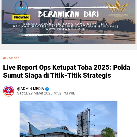
›
Medan
Live Report Ops Ketupat Toba 2025: Polda Sumut Siaga di Titik-Titik Strategis
Live Report Ops Ketupat Toba 2025: Polda
Sumut Siaga di Titik-Titik Strategis
ADMIN MEDIA
Sabtu, 29 Maret 2025, 9:52 PM WIB