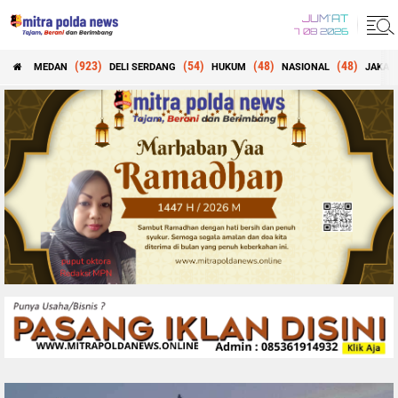
JUM'AT
7 08 2026
(923)
(54)
(48)
(48)
MEDAN
DELI SERDANG
HUKUM
NASIONAL
JAKAR