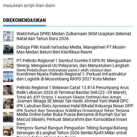
masukkan script iklan disini
DIREKOMENDASIKAN
Wakil Ketua DPRD Medan Zulkarnaen SKM Ucapkan Selamat
Natal dan Tahun Baru 2026
Diduga Pilih Kasih terhadap Media, Manajemen PT Musim
Mas Medan Belum Beri Klarifikasi Resmi
PT Pelindo Regional 1 Sambut Komite II DPD RI: Menguatkan
Sinergi, Mengawal UU Pelayaran, dan Menyatukan Langkah
Demi Pelabuhan Indonesia yang Lebih Unggul dan
Komitmen Nyata Pelindo Regional 1: Perkuat Infrastruktur
Berkelanjutan
dan Logistik di Musrenbang RKPD 2027 Kota Medan
Pelindo Regional 1 Belawan Catat 13.814 Penumpang Arus
Balik Lebaran 2026 di Terminal Bandar Deli (22–29 Maret),
Total 40.432 Orang, Layanan Dijaga Optimal dan Aman
Josman Sinaga SE Meski Tak Hadir, Ahmad Yani Wakili DPC
IPK Labuhan Batu Apresiasi Halal Bihalal Keluarga Besar DPP
IPK Sumut dan Tegaskan Soliditas Organisasi Tetap Terjaga
Media Online Gelar Buka Puasa Bersama di Rumah Qur'an
dan Kompak.
Mas'ud Silalahi, Perkuat Silaturahmi dan Konsolidasi Insan
Pers
Pemprov Sumut Bangun Penguatan Tebing Sungai Batang
Serangan di Langkat Tahun 2026 Senilai Rp45 Miliar untuk