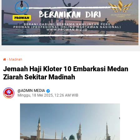
›
Madinah
Jemaah Haji Kloter 10 Embarkasi Medan Ziarah Sekitar Madinah
Jemaah Haji Kloter 10 Embarkasi Medan
Ziarah Sekitar Madinah
ADMIN MEDIA
Minggu, 18 Mei 2025, 12:26 AM WIB