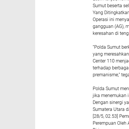
Sumut beserta se
Yang Ditingkatka
Operasi ini meny
gangguan (AG), 
keresahan di ten
“Polda Sumut be
yang meresahkan,
Center 110 menjad
terhadap berbaga
premanisme,” teg
Polda Sumut meng
jika menemukan i
Dengan sinergi y
Sumatera Utara da
[28/5, 02.53] Pe
Perempuan Oleh A