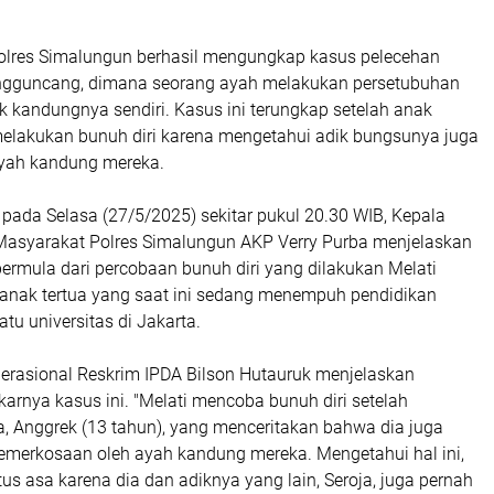
lres Simalungun berhasil mengungkap kasus pelecehan
ngguncang, dimana seorang ayah melakukan persetubuhan
k kandungnya sendiri. Kasus ini terungkap setelah anak
elakukan bunuh diri karena mengetahui adik bungsunya juga
yah kandung mereka.
 pada Selasa (27/5/2025) sekitar pukul 20.30 WIB, Kepala
asyarakat Polres Simalungun AKP Verry Purba menjelaskan
ermula dari percobaan bunuh diri yang dilakukan Melati
anak tertua yang saat ini sedang menempuh pendidikan
atu universitas di Jakarta.
erasional Reskrim IPDA Bilson Hutauruk menjelaskan
karnya kasus ini. "Melati mencoba bunuh diri setelah
a, Anggrek (13 tahun), yang menceritakan bahwa dia juga
emerkosaan oleh ayah kandung mereka. Mengetahui hal ini,
us asa karena dia dan adiknya yang lain, Seroja, juga pernah