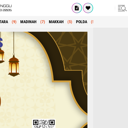
INGGU
8 2026
TARA
(9)
MADINAH
(7)
MAKKAH
(5)
POLDA
(5)
KRIMINAL
(1)