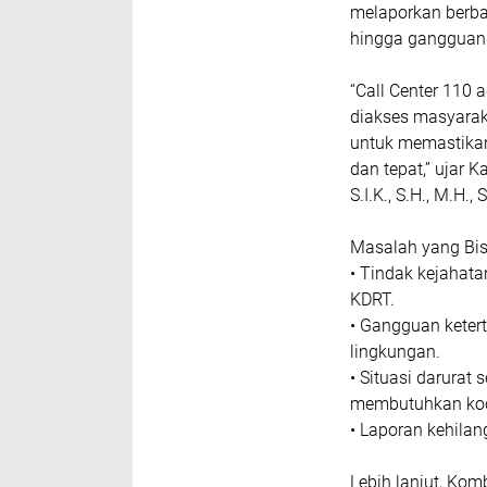
melaporkan berbag
hingga gangguan
“Call Center 110 
diakses masyaraka
untuk memastikan
dan tepat,” ujar 
S.I.K., S.H., M.H.,
Masalah yang Bisa
• Tindak kejahata
KDRT.
• Gangguan ketert
lingkungan.
• Situasi darurat 
membutuhkan koor
• Laporan kehilan
Lebih lanjut, Kom