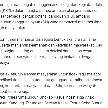
luruh jajaran tengah menggencarkan kegiatan Kegiatan Rutin
n (KRYD) dalam rangka pemberantasan aksi premanisme.
asar berbagai bentuk potensi gangguan (PG), ambang
maupun gangguan nyata (GN) yang berpotensi menimbulkan
gah masyarakat.
rkomitmen memberantas segala bentuk aksi premanisme
 serta menjamin keamanan dan ketertiban masyarakat. Call
i bagian penting dari sistem deteksi dan respon cepat
i laporan masyarakat, termasuk yang berkaitan dengan
asnya.
ajak seluruh elemen masyarakat untuk tidak ragu melapor
ndikasi tindak kejahatan atau gangguan kamtibmas lainnya.
ang kuat antara masyarakat dan Polri, keamanan wilayah
pat terus terjaga.
mred: Polres Simalungun Ungkap Kasus Incest Tiga Anak
yah Kandung, Terungkap Setelah Kakak Tertua Coba Bunuh