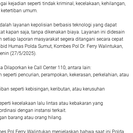
ai kejadian seperti tindak kriminal, kecelakaan, kehilangan,
 ketertiban umum.
adalah layanan kepolisian berbasis teknologi yang dapat
t kapan saja, tanpa dikenakan biaya. Layanan ini didesain
 setiap laporan masyarakat segera ditangani secara cepat
Kabid Humas Polda Sumut, Kombes Pol Dr. Ferry Walintukan,
 Senin (27/5/2025).
 Dilaporkan ke Call Center 110, antara lain:
n seperti pencurian, perampokan, kekerasan, perkelahian, atau
iban seperti kebisingan, keributan, atau kerusuhan
seperti kecelakaan lalu lintas atau kebakaran yang
dinasi dengan instansi terkait.
gan barang atau orang hilang.
bes Pol Ferry Walintukan menjelaskan bahwa saat ini Polda