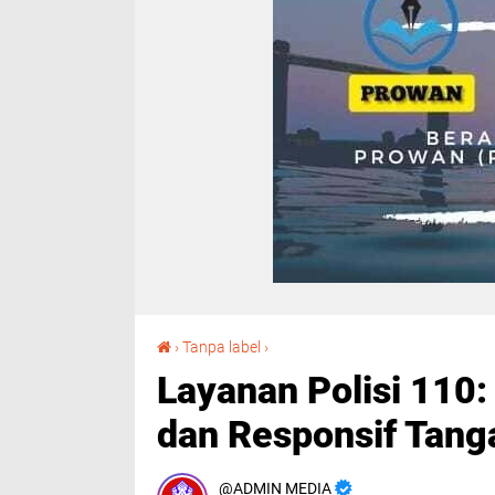
Layanan Polisi 110: Siaga 24 Jam, Bebas Pulsa, dan Responsif Tangani Situasi Darurat
›
Tanpa label
›
Layanan Polisi 110:
dan Responsif Tanga
ADMIN MEDIA