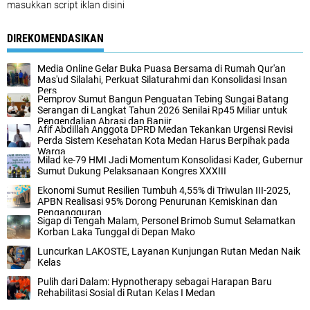
masukkan script iklan disini
DIREKOMENDASIKAN
Media Online Gelar Buka Puasa Bersama di Rumah Qur'an
Mas'ud Silalahi, Perkuat Silaturahmi dan Konsolidasi Insan
Pers
Pemprov Sumut Bangun Penguatan Tebing Sungai Batang
Serangan di Langkat Tahun 2026 Senilai Rp45 Miliar untuk
Pengendalian Abrasi dan Banjir
Afif Abdillah Anggota DPRD Medan Tekankan Urgensi Revisi
Perda Sistem Kesehatan Kota Medan Harus Berpihak pada
Warga
Milad ke-79 HMI Jadi Momentum Konsolidasi Kader, Gubernur
Sumut Dukung Pelaksanaan Kongres XXXIII
Ekonomi Sumut Resilien Tumbuh 4,55% di Triwulan III-2025,
APBN Realisasi 95% Dorong Penurunan Kemiskinan dan
Pengangguran
Sigap di Tengah Malam, Personel Brimob Sumut Selamatkan
Korban Laka Tunggal di Depan Mako
Luncurkan LAKOSTE, Layanan Kunjungan Rutan Medan Naik
Kelas
Pulih dari Dalam: Hypnotherapy sebagai Harapan Baru
Rehabilitasi Sosial di Rutan Kelas I Medan