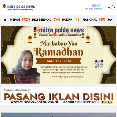
SENIN
10 08 2026
(923)
(54)
(48)
(48)
MEDAN
DELI SERDANG
HUKUM
NASIONAL
JAKAR