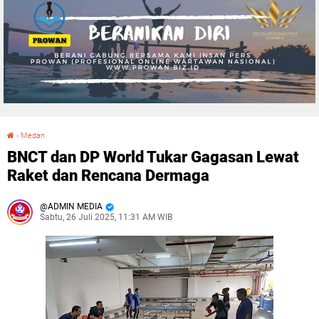
›
Medan
BNCT dan DP World Tukar Gagasan Lewat Raket dan Rencana Dermaga
BNCT dan DP World Tukar Gagasan Lewat
Raket dan Rencana Dermaga
ADMIN MEDIA
Sabtu, 26 Juli 2025, 11:31 AM WIB