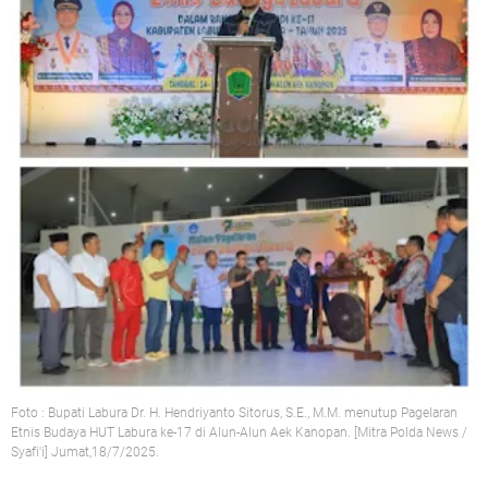
Foto : Bupati Labura Dr. H. Hendriyanto Sitorus, S.E., M.M. menutup Pagelaran
Etnis Budaya HUT Labura ke-17 di Alun-Alun Aek Kanopan. [Mitra Polda News /
Syafi'i] Jumat,18/7/2025.