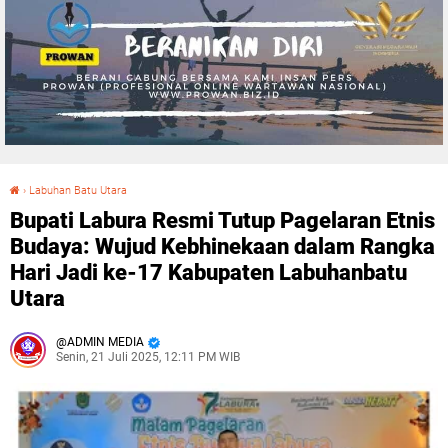
›
Labuhan Batu Utara
Bupati Labura Resmi Tutup Pagelaran Etnis Budaya: Wujud Kebhinekaan dalam Rangka Hari Jadi ke-17 Kabupaten Labuhanbatu Utara
Bupati Labura Resmi Tutup Pagelaran Etnis
Budaya: Wujud Kebhinekaan dalam Rangka
Hari Jadi ke-17 Kabupaten Labuhanbatu
Utara
ADMIN MEDIA
Senin, 21 Juli 2025, 12:11 PM WIB