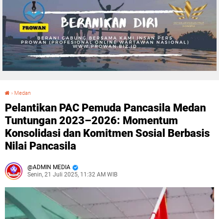
›
Medan
Pelantikan PAC Pemuda Pancasila Medan Tuntungan 2023–2026: Momentum Konsolidasi dan Komitmen Sosial Berbasis Nilai Pancasila
Pelantikan PAC Pemuda Pancasila Medan
Tuntungan 2023–2026: Momentum
Konsolidasi dan Komitmen Sosial Berbasis
Nilai Pancasila
ADMIN MEDIA
Senin, 21 Juli 2025, 11:32 AM WIB