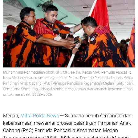
Muhammad Rahmaddian Shah, SH., MH., selaku Ketua MPC Pemuda Pancasila
Kota Medan secara resmi menyerahkan Pataka Pemuda Pancasila kepada Ketua
Pimpinan Anak Cabang (PAC) Pemuda Pancasila Kecamatan Medan Tuntungan,
Sempurna Sembiring, sebagai simbol pengukuhan dan amanah kepemimpinan
untuk masa bakti 2023–2026.
Medan,
Mitra Polda News
— Suasana penuh semangat dan
kebersamaan mewarnai prosesi pelantikan Pimpinan Anak
Cabang (PAC) Pemuda Pancasila Kecamatan Medan
Tuntungan periode 2023–2026 yang digelar pada Minggu