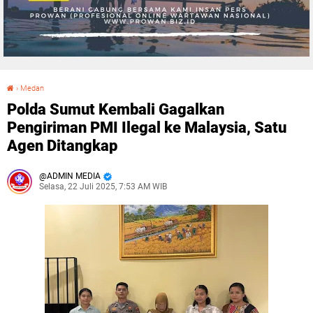
›
Medan
Polda Sumut Kembali Gagalkan Pengiriman PMI Ilegal ke Malaysia, Satu Agen Ditangkap
Polda Sumut Kembali Gagalkan
Pengiriman PMI Ilegal ke Malaysia, Satu
Agen Ditangkap
ADMIN MEDIA
Selasa, 22 Juli 2025, 7:53 AM WIB