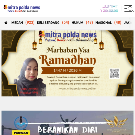
JUM'AT
7 08 2026
(923)
(54)
(48)
(48)
MEDAN
DELI SERDANG
HUKUM
NASIONAL
JAKAR