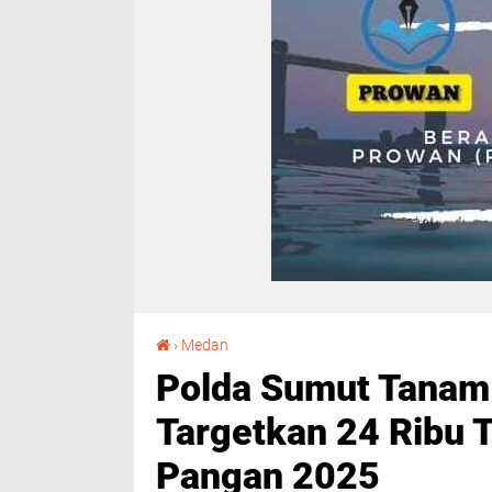
Polda Sumut Tanam Jagung Serentak, Targetkan 24 Ribu Ton Demi Swasembada Pangan 2025
›
Medan
Polda Sumut Tanam
Targetkan 24 Ribu
Pangan 2025