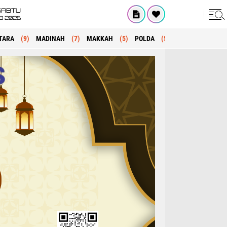
SABTU
8 2026
TARA
(9)
MADINAH
(7)
MAKKAH
(5)
POLDA
(5)
KRIMINAL
(1)