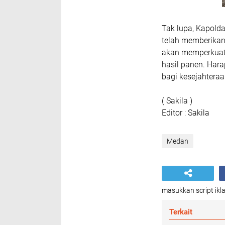
Tak lupa, Kapold
telah memberikan 
akan memperkuat 
hasil panen. Har
bagi kesejahtera
( Sakila )
Editor : Sakila
Medan
masukkan script ikla
Terkait