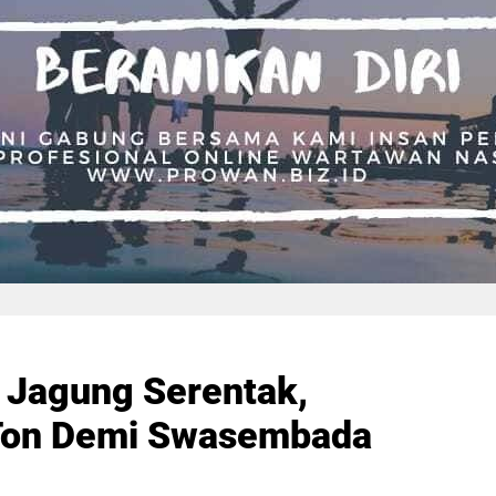
 Jagung Serentak,
 Ton Demi Swasembada