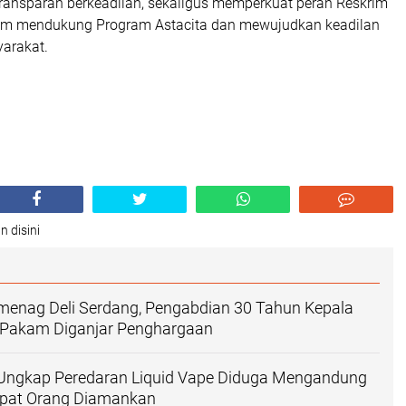
transparan berkeadilan, sekaligus memperkuat peran Reskrim
am mendukung Program Astacita dan mewujudkan keadilan
yarakat.
n disini
menag Deli Serdang, Pengabdian 30 Tahun Kepala
Pakam Diganjar Penghargaan
Ungkap Peredaran Liquid Vape Diduga Mengandung
mpat Orang Diamankan