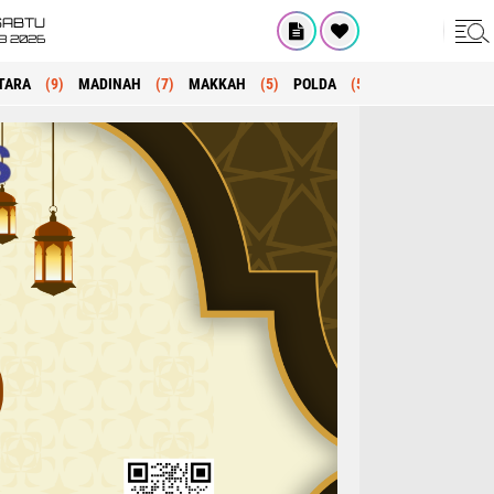
SABTU
8 2026
TARA
(9)
MADINAH
(7)
MAKKAH
(5)
POLDA
(5)
KRIMINAL
(1)