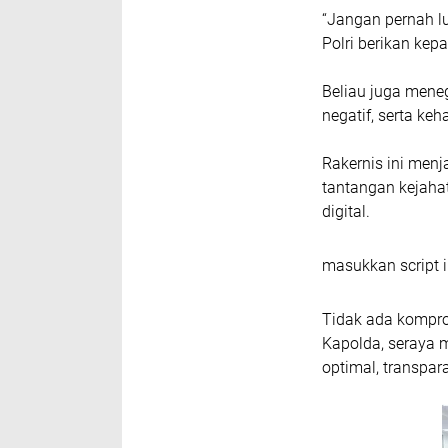
“Jangan pernah lu
Polri berikan kep
Beliau juga mene
negatif, serta ke
Rakernis ini men
tantangan kejahat
digital.
masukkan script i
Tidak ada komprom
Kapolda, seraya 
optimal, transpar