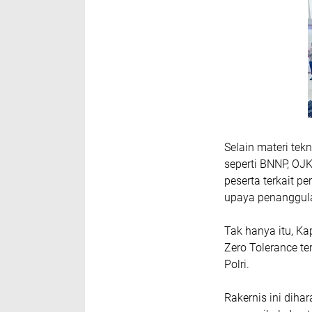
Selain materi tek
seperti BNNP, OJ
peserta terkait p
upaya penanggula
Tak hanya itu, K
Zero Tolerance t
Polri.
Rakernis ini diha