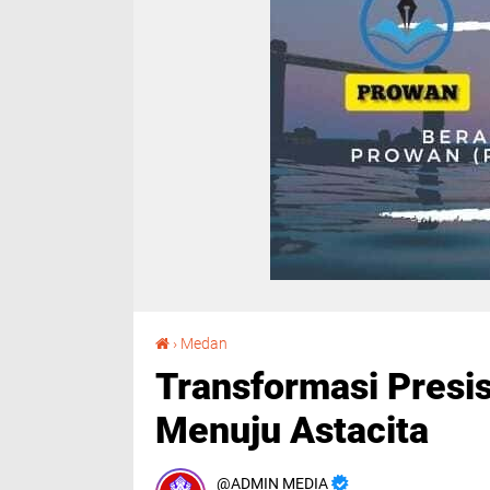
Transformasi Presisi Reskrim Polda Sumut Menuju Astacita
›
Medan
Transformasi Presi
Menuju Astacita
ADMIN MEDIA