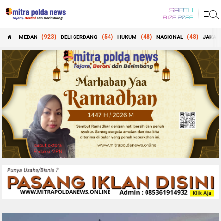
SABTU
8 08 2026
(923)
(54)
(48)
(48)
MEDAN
DELI SERDANG
HUKUM
NASIONAL
JAKAR