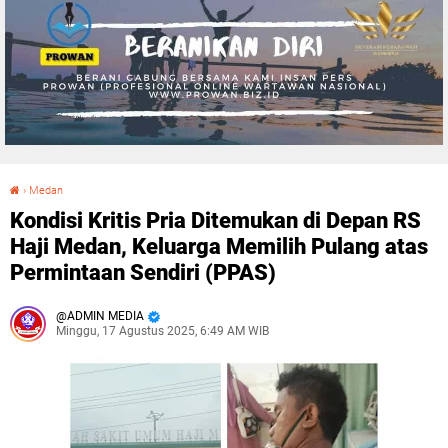
›
Medan
Kondisi Kritis Pria Ditemukan di Depan RS Haji Medan, Keluarga Memilih Pulang atas Permintaan Sendiri (PPAS)
Kondisi Kritis Pria Ditemukan di Depan RS
Haji Medan, Keluarga Memilih Pulang atas
Permintaan Sendiri (PPAS)
ADMIN MEDIA
Minggu, 17 Agustus 2025, 6:49 AM WIB