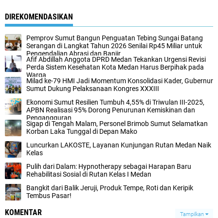
DIREKOMENDASIKAN
Pemprov Sumut Bangun Penguatan Tebing Sungai Batang
Serangan di Langkat Tahun 2026 Senilai Rp45 Miliar untuk
Pengendalian Abrasi dan Banjir
Afif Abdillah Anggota DPRD Medan Tekankan Urgensi Revisi
Perda Sistem Kesehatan Kota Medan Harus Berpihak pada
Warga
Milad ke-79 HMI Jadi Momentum Konsolidasi Kader, Gubernur
Sumut Dukung Pelaksanaan Kongres XXXIII
Ekonomi Sumut Resilien Tumbuh 4,55% di Triwulan III-2025,
APBN Realisasi 95% Dorong Penurunan Kemiskinan dan
Pengangguran
Sigap di Tengah Malam, Personel Brimob Sumut Selamatkan
Korban Laka Tunggal di Depan Mako
Luncurkan LAKOSTE, Layanan Kunjungan Rutan Medan Naik
Kelas
Pulih dari Dalam: Hypnotherapy sebagai Harapan Baru
Rehabilitasi Sosial di Rutan Kelas I Medan
Bangkit dari Balik Jeruji, Produk Tempe, Roti dan Keripik
Tembus Pasar!
KOMENTAR
Tampilkan