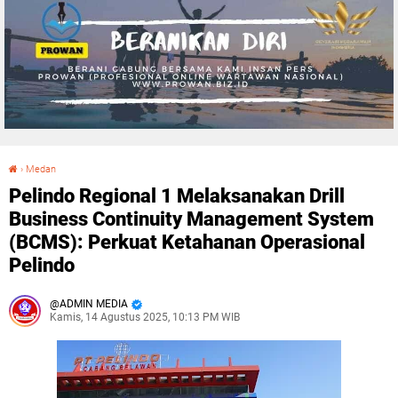
›
Medan
Pelindo Regional 1 Melaksanakan Drill Business Continuity Management System (BCMS): Perkuat Ketahanan Operasional Pelindo
Pelindo Regional 1 Melaksanakan Drill
Business Continuity Management System
(BCMS): Perkuat Ketahanan Operasional
Pelindo
ADMIN MEDIA
Kamis, 14 Agustus 2025, 10:13 PM WIB