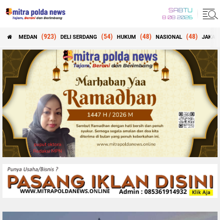
SABTU
8 08 2026
(923)
(54)
(48)
(48)
MEDAN
DELI SERDANG
HUKUM
NASIONAL
JAKAR