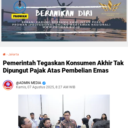
›
Jakarta
Pemerintah Tegaskan Konsumen Akhir Tak Dipungut Pajak Atas Pembelian Emas
Pemerintah Tegaskan Konsumen Akhir Tak
Dipungut Pajak Atas Pembelian Emas
ADMIN MEDIA
Kamis, 07 Agustus 2025, 8:27 AM WIB