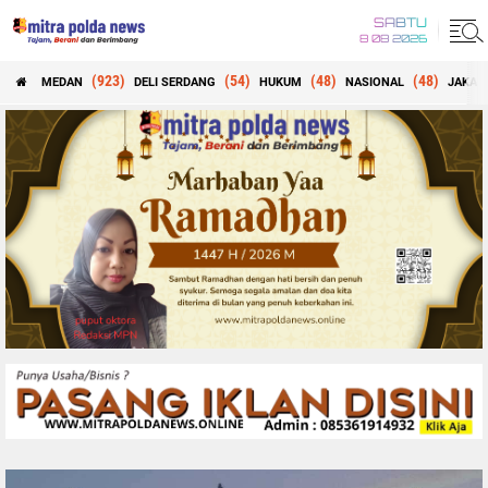
SABTU
8 08 2026
(923)
(54)
(48)
(48)
MEDAN
DELI SERDANG
HUKUM
NASIONAL
JAKAR