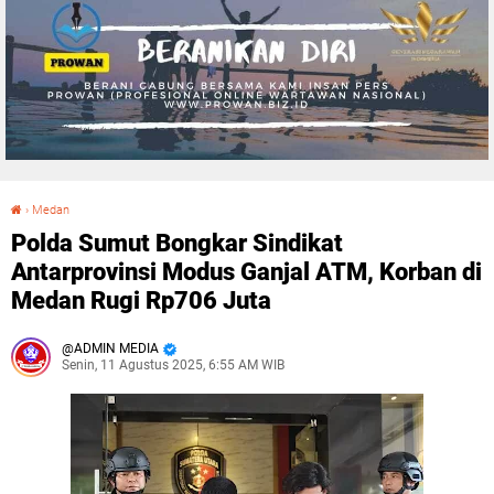
›
Medan
Polda Sumut Bongkar Sindikat Antarprovinsi Modus Ganjal ATM, Korban di Medan Rugi Rp706 Juta
Polda Sumut Bongkar Sindikat
Antarprovinsi Modus Ganjal ATM, Korban di
Medan Rugi Rp706 Juta
ADMIN MEDIA
Senin, 11 Agustus 2025, 6:55 AM WIB