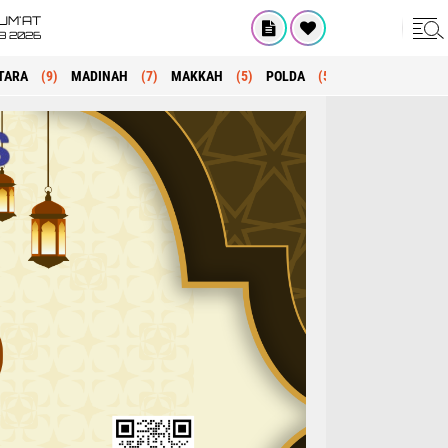
UM'AT
08 2026
TARA
(9)
MADINAH
(7)
MAKKAH
(5)
POLDA
(5)
KRIMINAL
(1)