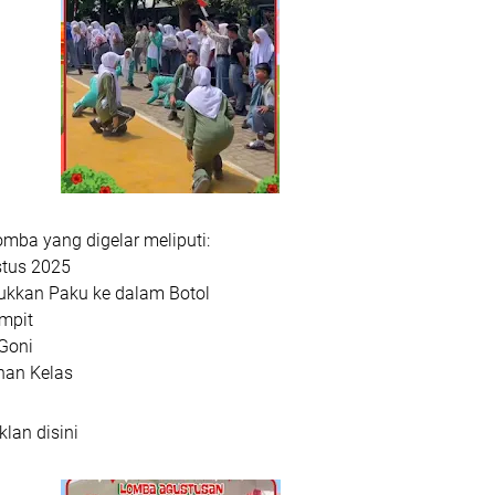
mba yang digelar meliputi:
stus 2025
kkan Paku ke dalam Botol
mpit
 Goni
han Kelas
klan disini