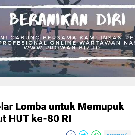
lar Lomba untuk Memupuk
t HUT ke-80 RI