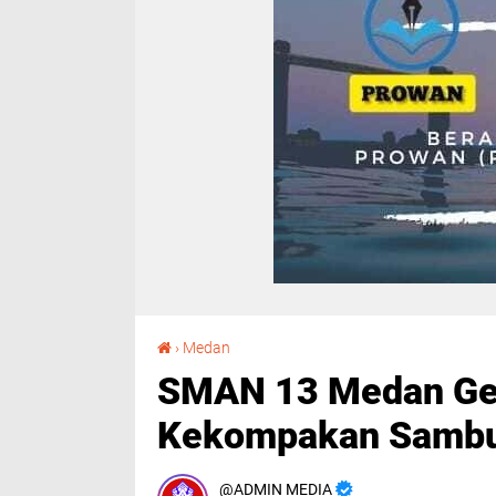
SMAN 13 Medan Gelar Lomba untuk Memupuk Kekompakan Sambut HUT ke-80 RI
›
Medan
SMAN 13 Medan Ge
Kekompakan Sambu
ADMIN MEDIA