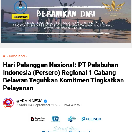
›
Tanpa label
›
Hari Pelanggan Nasional: PT Pelabuhan Indonesia (Persero) Regional 1 Cabang Belawan Teguhkan Komitmen Tingkatkan Pelayanan
Hari Pelanggan Nasional: PT Pelabuhan
Indonesia (Persero) Regional 1 Cabang
Belawan Teguhkan Komitmen Tingkatkan
Pelayanan
ADMIN MEDIA
Kamis, 04 September 2025, 11:54 AM WIB