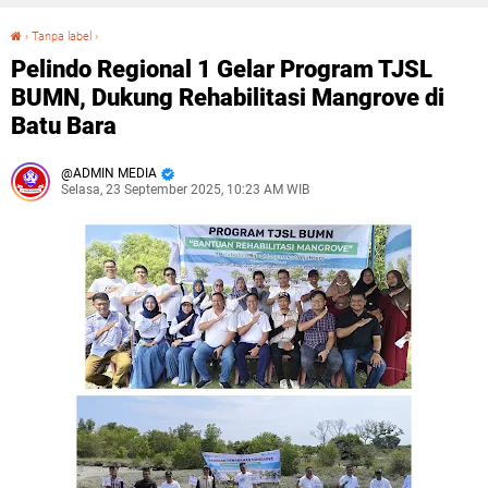
›
Tanpa label
›
Pelindo Regional 1 Gelar Program TJSL BUMN, Dukung Rehabilitasi Mangrove di Batu Bara
Pelindo Regional 1 Gelar Program TJSL
BUMN, Dukung Rehabilitasi Mangrove di
Batu Bara
ADMIN MEDIA
Selasa, 23 September 2025, 10:23 AM WIB