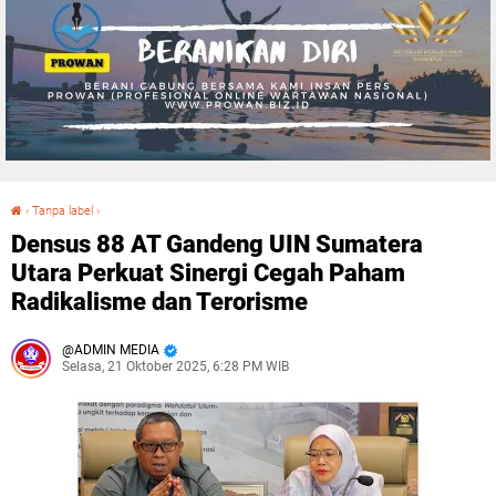
›
Tanpa label
›
Densus 88 AT Gandeng UIN Sumatera Utara Perkuat Sinergi Cegah Paham Radikalisme dan Terorisme
Densus 88 AT Gandeng UIN Sumatera
Utara Perkuat Sinergi Cegah Paham
Radikalisme dan Terorisme
ADMIN MEDIA
Selasa, 21 Oktober 2025, 6:28 PM WIB