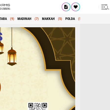
KAMIS
8 2026
TARA
(9)
MADINAH
(7)
MAKKAH
(5)
POLDA
(5)
KRIMINAL
(1)