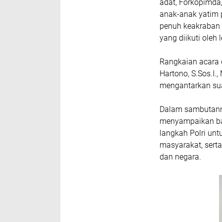
adat, Forkopimda,
anak-anak yatim 
penuh keakraban 
yang diikuti oleh 
Rangkaian acara 
Hartono, S.Sos.I.
mengantarkan sua
Dalam sambutann
menyampaikan ba
langkah Polri un
masyarakat, ser
dan negara.