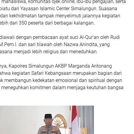
 mahasiswa, komunitas ojek online, ibu-ibu pengajian, serta
piatu dari Yayasan Islamic Center Simalungun. Suasana
dan kekhidmatan tampak menyelimuti jalannya kegiatan
lebih dari 350 peserta dari berbagai kalangan.
diawali dengan pembacaan ayat suci Al-Qur’an oleh Rudi
, M.Pem.I. dan sari tilawah oleh Nazwa Anindita, yang
sana menjadi lebih religius dan meneduhkan.
ya, Kapolres Simalungun AKBP Marganda Aritonang
hwa kegiatan Safari Kebangsaan merupakan bagian dari
tuk membangun kedekatan emosional dan spiritual dengan
ta meneguhkan komitmen dalam menjaga keutuhan bangsa