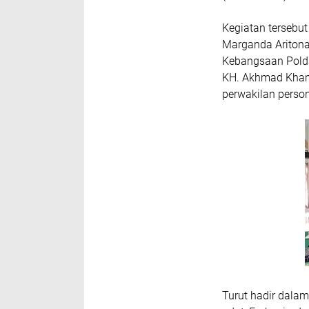
Kegiatan tersebu
Marganda Aritonang
Kebangsaan Polda 
KH. Akhmad Khamb
perwakilan perso
Turut hadir dalam