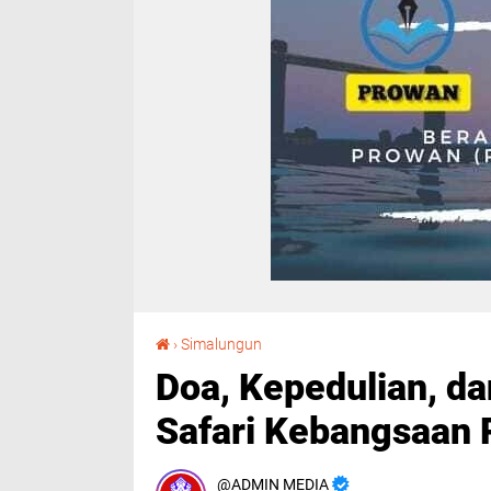
Doa, Kepedulian, dan Cinta Tanah Air dalam Safari Kebangsaan Polres Simalungun
›
Simalungun
Doa, Kepedulian, da
Safari Kebangsaan 
ADMIN MEDIA