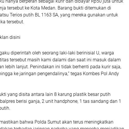
 hanya berperan sebagai kurir dan dibayar Rp50 juta untuk
ja tersebut ke Kota Medan. Barang bukti ditemukan di
atsu Terios putih BL 1163 SA, yang mereka gunakan untuk
a tersebut.
klan disini
aku diperintah oleh seorang laki-laki berinisial U, warga
titas tersebut masih kami dalami dan saat ini masuk dalam
n lebih lanjut. Penindakan ini tidak berhenti pada kurir saja,
 hingga ke jaringan pengendalinya,” tegas Kombes Pol Andy
ti yang disita antara lain 8 karung plastik besar putih
5 balpres berisi ganja, 2 unit handphone, 1 tas sandang dan 1
putih.
emastikan bahwa Polda Sumut akan terus meningkatkan
ndakan terhadap jaringan narkoba yang mencoba menjadikan