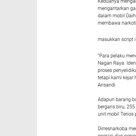
Keduanya mengaku
mengantarkan gan
dalam mobil Daih
membawa narkotik
masukkan script i
“Para pelaku meng
Nagan Raya. Iden
proses penyelidika
tetapi kami kejar
Arisandi.
Adapun barang buk
bergaris biru, 25
unit mobil Terios 
Dirresnarkoba m
operasi dan peni