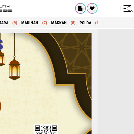
UM'AT
08 2026
TARA
(9)
MADINAH
(7)
MAKKAH
(5)
POLDA
(5)
KRIMINAL
(1)