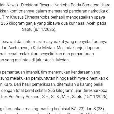
lda News) - Direktorat Reserse Narkoba Polda Sumatera Utara
kkan komitmennya dalam memerangi peredaran narkotika di
. Tim Khusus Ditresnarkoba berhasil menggagalkan upaya
255 kilogram ganja yang dibawa dua kurir asal Aceh, pada
Sabtu (8/11/2025).
 berawal dari informasi masyarakat yang menyebut adanya
 dari Aceh menuju Kota Medan. Menindaklanjuti laporan
rgerak cepat melakukan penyelidikan dan pemantauan
an yang melintas di jalur Aceh–Medan.
an pemantauan intensif, tim menemukan kendaraan yang
ngsung melakukan pembuntutan hingga akhirnya dihentikan di
 Karo. Dari hasil pemeriksaan, ditemukan 8 karung berisi
 dengan total berat sekitar 255 kilogram,” ujar Dirresnarkoba
es Pol Andy Arisandi, S.H., S.I.K., M.H., Sabtu (15/11/2025).
g diamankan masing-masing berinisial BZ (23) dan S (38).