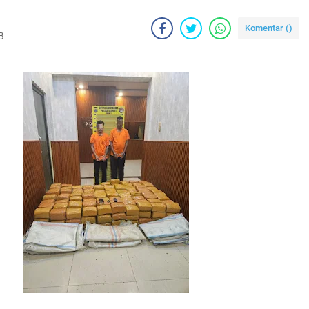
Komentar (
)
B