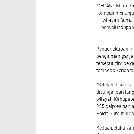
MEDAN, (Mitra Po
kembali menunju
wilayah Sumut
penyelundupan 
Pengungkapan ini
pengiriman ganja
tersebut, tim be
terhadap kendara
“Setelah dilakuk
dicurigai dan la
wilayah Kabupaten
255 balpres ganja
Polda Sumut, Komb
Kedua pelaku yan