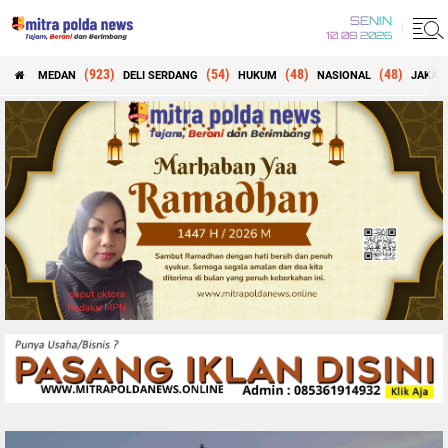
SENIN
10 08 2026
(923)
(54)
(48)
(48)
MEDAN
DELI SERDANG
HUKUM
NASIONAL
JAKAR