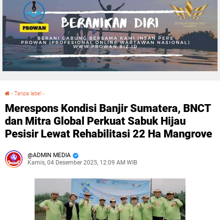
›
Tanpa label
›
Merespons Kondisi Banjir Sumatera, BNCT dan Mitra Global Perkuat Sabuk Hijau Pesisir Lewat Rehabilitasi 22 Ha Mangrove
Merespons Kondisi Banjir Sumatera, BNCT
dan Mitra Global Perkuat Sabuk Hijau
Pesisir Lewat Rehabilitasi 22 Ha Mangrove
ADMIN MEDIA
Kamis, 04 Desember 2025, 12:09 AM WIB