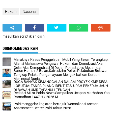
Hukum
Nasional
masukkan script iklan disini
DIREKOMENDASIKAN
Maraknya Kasus Penggelapan Mobil Yang Belum Terungkap,
Aliansi Mahasiswa Pengawal Hukum dan Demokrasi Akan
Gelar Aksi Demonstrasi Di Depan Polrestabes Medan dan
Buron Hampir 2 Bulan,Satreskrim Polres Pelabuhan Belawan
Polda Sumut.
Tangkap Pelaku Penganiayaan Mengakibatkan Korban
Meninggal Dunia.
DUGA BANYAK KEJANGGALAN DALAM PROYEK KMP DESA
LOBUTUA: TANPA PLANG IDENTITAS, UPAH PEKERJA JAUH
DI BAWAH UMR TAPANULI TENGAH
Redaksi Mitra Polda News Sampaikan Ucapan Marhaban Yaa
Ramadhan 1447 H / 2026 M
Polri menggelar kegiatan bertajuk "Konsolidasi Asesor
Assessment Center Polri Tahun 2026