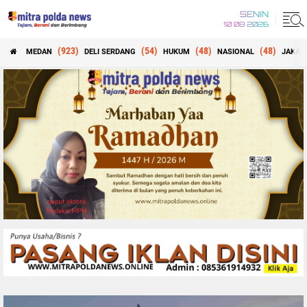
SENIN
10 08 2026
(923)
(54)
(48)
(48)
MEDAN
DELI SERDANG
HUKUM
NASIONAL
JAKAR