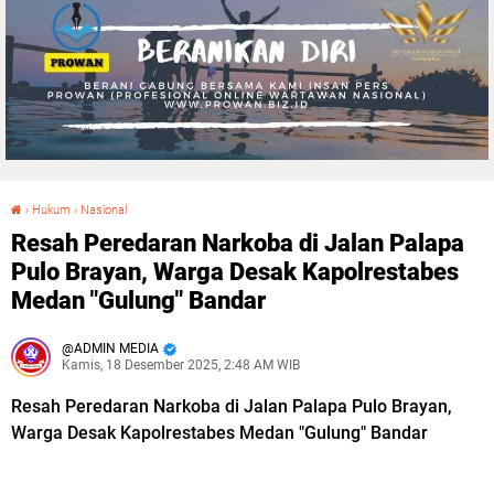
›
Hukum
›
Nasional
Resah Peredaran Narkoba di Jalan Palapa Pulo Brayan, Warga Desak Kapolrestabes Medan "Gulung" Bandar
Resah Peredaran Narkoba di Jalan Palapa
Pulo Brayan, Warga Desak Kapolrestabes
Medan "Gulung" Bandar
ADMIN MEDIA
Kamis, 18 Desember 2025, 2:48 AM WIB
Resah Peredaran Narkoba di Jalan Palapa Pulo Brayan,
Warga Desak Kapolrestabes Medan "Gulung" Bandar