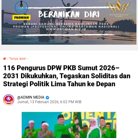
›
Tanpa label
›
116 Pengurus DPW PKB Sumut 2026–2031 Dikukuhkan, Tegaskan Soliditas dan Strategi Politik Lima Tahun ke Depan
116 Pengurus DPW PKB Sumut 2026–
2031 Dikukuhkan, Tegaskan Soliditas dan
Strategi Politik Lima Tahun ke Depan
ADMIN MEDIA
Jumat, 13 Februari 2026, 6:02 PM WIB