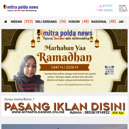
JUM'AT
7 08 2026
(923)
(54)
(48)
(48)
MEDAN
DELI SERDANG
HUKUM
NASIONAL
JAKAR