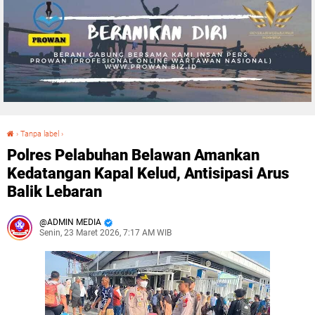
›
Tanpa label
›
Polres Pelabuhan Belawan Amankan Kedatangan Kapal Kelud, Antisipasi Arus Balik Lebaran
Polres Pelabuhan Belawan Amankan
Kedatangan Kapal Kelud, Antisipasi Arus
Balik Lebaran
ADMIN MEDIA
Senin, 23 Maret 2026, 7:17 AM WIB