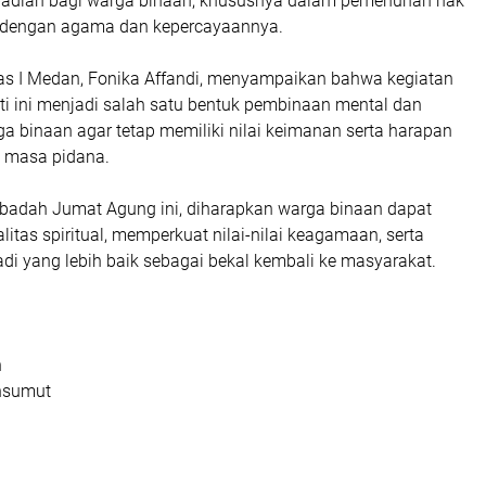
badian bagi warga binaan, khususnya dalam pemenuhan hak
i dengan agama dan kepercayaannya.
as I Medan, Fonika Affandi, menyampaikan bahwa kegiatan
i ini menjadi salah satu bentuk pembinaan mental dan
rga binaan agar tetap memiliki nilai keimanan serta harapan
 masa pidana.
 ibadah Jumat Agung ini, diharapkan warga binaan dapat
itas spiritual, memperkuat nilai-nilai keagamaan, serta
i yang lebih baik sebagai bekal kembali ke masyarakat.
n
nsumut