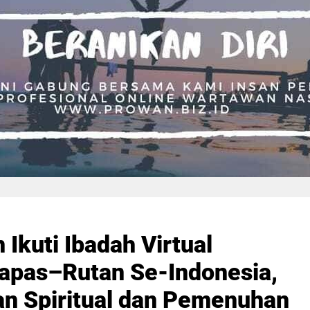
 Ikuti Ibadah Virtual
apas–Rutan Se-Indonesia,
n Spiritual dan Pemenuhan