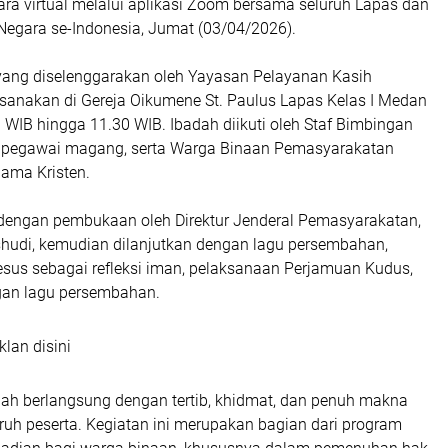
ra virtual melalui aplikasi Zoom bersama seluruh Lapas dan
gara se-Indonesia, Jumat (03/04/2026).
yang diselenggarakan oleh Yayasan Pelayanan Kasih
ksanakan di Gereja Oikumene St. Paulus Lapas Kelas I Medan
 WIB hingga 11.30 WIB. Ibadah diikuti oleh Staf Bimbingan
 pegawai magang, serta Warga Binaan Pemasyarakatan
ama Kristen.
 dengan pembukaan oleh Direktur Jenderal Pemasyarakatan,
ashudi, kemudian dilanjutkan dengan lagu persembahan,
esus sebagai refleksi iman, pelaksanaan Perjamuan Kudus,
ngan lagu persembahan.
klan disini
ah berlangsung dengan tertib, khidmat, dan penuh makna
luruh peserta. Kegiatan ini merupakan bagian dari program