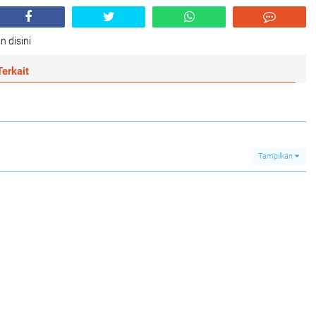
n disini
erkait
Tampilkan