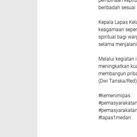
pembinaan kepri
beribadah sesua
Kepala Lapas Kel
keagamaan sepert
spiritual bagi wa
selama menjalani
Melalui kegiatan
meningkatkan kual
membangun pribad
(Dwi Tariska/Red)
#kemenimipas
#pemasyarakata
#pemasyarakata
#lapas1medan