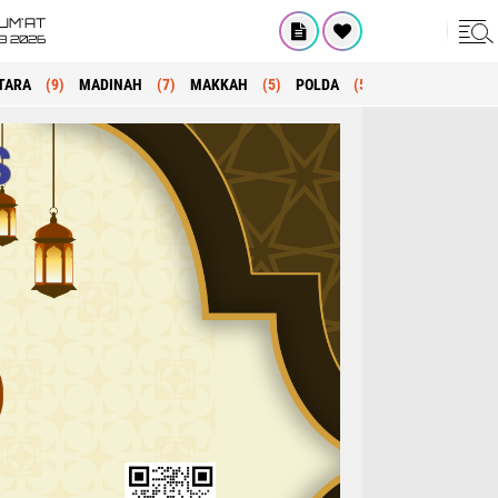
UM'AT
08 2026
TARA
(9)
MADINAH
(7)
MAKKAH
(5)
POLDA
(5)
KRIMINAL
(1)