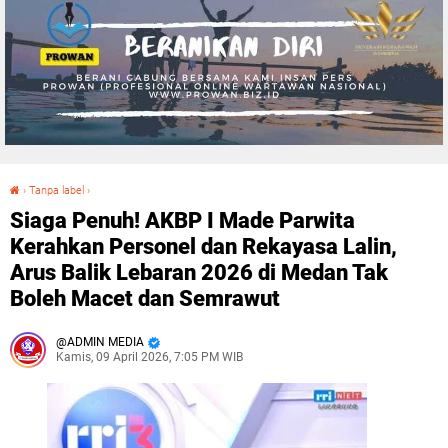
›
Tanpa label
›
Siaga Penuh! AKBP I Made Parwita Kerahkan Personel dan Rekayasa Lalin, Arus Balik Lebaran 2026 di Medan Tak Boleh Macet dan Semrawut
Siaga Penuh! AKBP I Made Parwita
Kerahkan Personel dan Rekayasa Lalin,
Arus Balik Lebaran 2026 di Medan Tak
Boleh Macet dan Semrawut
ADMIN MEDIA
Kamis, 09 April 2026, 7:05 PM WIB