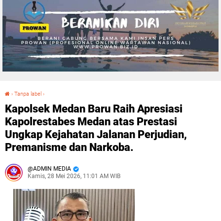
›
Tanpa label
›
Kapolsek Medan Baru Raih Apresiasi Kapolrestabes Medan atas Prestasi Ungkap Kejahatan Jalanan Perjudian, Premanisme dan Narkoba.
Kapolsek Medan Baru Raih Apresiasi
Kapolrestabes Medan atas Prestasi
Ungkap Kejahatan Jalanan Perjudian,
Premanisme dan Narkoba.
ADMIN MEDIA
Kamis, 28 Mei 2026, 11:01 AM WIB