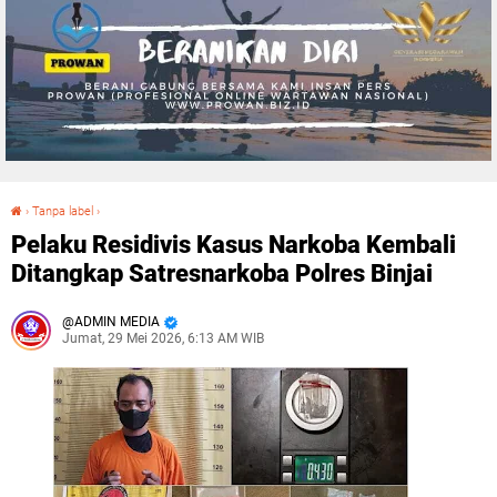
›
Tanpa label
›
Pelaku Residivis Kasus Narkoba Kembali Ditangkap Satresnarkoba Polres Binjai
Pelaku Residivis Kasus Narkoba Kembali
Ditangkap Satresnarkoba Polres Binjai
ADMIN MEDIA
Jumat, 29 Mei 2026, 6:13 AM WIB