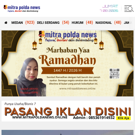
JUM'AT
7 08 2026
(923)
(54)
(48)
(48)
MEDAN
DELI SERDANG
HUKUM
NASIONAL
JAKAR