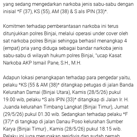
yang sedang mengedarkan narkoba jenis sabu-sabu dengan
inisial *F (37), KS (55), AM (38) & S als IPIN (33)*.
Komitmen terhadap pemberantasan narkoba ini terus
ditunjukkan polres Binjai, melalui operasi under cover oleh
sat narkoba polres Binjai sehingga berhasil menangkap 4
(empat) pria yang diduga sebagai bandar narkoba jenis
sabu-sabu di wilayah hukum polres Binjai, "ucap Kasat
Narkoba AKP Ismail Pane, S.H., M.H.
Adapun lokasi penangkapan terhadap para pengedar yaitu,
pelaku *KS (55 & AM (38)* ditangkap petugas di jalan Banda
Kelurahan Damai (Binjai Utara), Kamis (28/5/26) pukul
19.00 wib, pelaku *S als IPIN (33)* ditangkap di Jalan Ir. H.
Juanda kelurahan Timbang Langkat (Binjai Timur), Jumat
(29/5/26) pukul 01.30 wib. Sedangkan terhadap pelaku *F
(37)* di tangkap di jalan Danau Poso kelurahan Sumber
Karya (Binjai Timur) , Kamis (28/5/26) pukul 18.15 wib.
Pelaku ini juga merupakan residivis dan sudah pernah