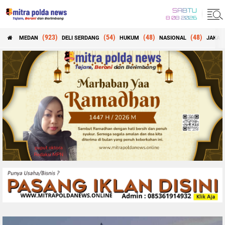
SABTU
8 08 2026
(923)
(54)
(48)
(48)
MEDAN
DELI SERDANG
HUKUM
NASIONAL
JAKAR