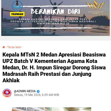
›
Tanpa label
›
Kepala MTsN 2 Medan Apresiasi Beasiswa UPZ Batch V Kementerian Agama Kota Medan, Dr. H. Impun Siregar Dorong Siswa Madrasah Raih Prestasi dan Junjung Akhlak
Kepala MTsN 2 Medan Apresiasi Beasiswa
UPZ Batch V Kementerian Agama Kota
Medan, Dr. H. Impun Siregar Dorong Siswa
Madrasah Raih Prestasi dan Junjung
Akhlak
ADMIN MEDIA
Selasa, 19 Mei 2026, 6:09 AM WIB