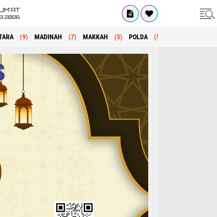
UM'AT
08 2026
TARA
(9)
MADINAH
(7)
MAKKAH
(5)
POLDA
(5)
KRIMINAL
(1)