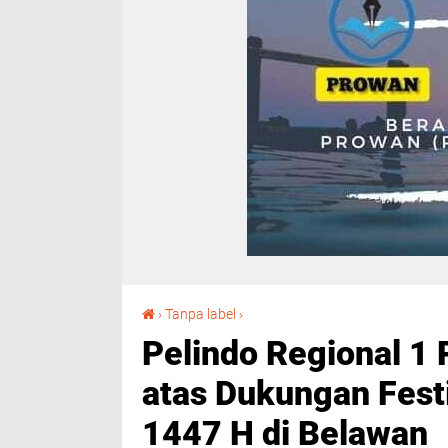
Pelindo Regional 1 Raih Penghargaan UBKMMU atas Dukungan Festival Budaya Islam Idul Adha 1447 H di Belawan
›
Tanpa label
›
Pelindo Regional 
atas Dukungan Festi
1447 H di Belawan