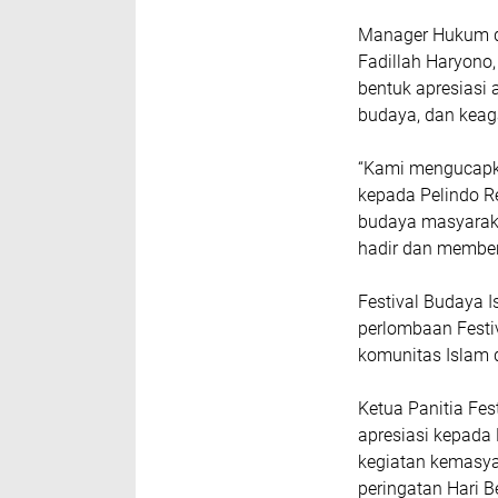
Manager Hukum da
Fadillah Haryon
bentuk apresiasi
budaya, dan keag
“Kami mengucapka
kepada Pelindo R
budaya masyaraka
hadir dan memberi
Festival Budaya I
perlombaan Festi
komunitas Islam d
Ketua Panitia Fe
apresiasi kepada 
kegiatan kemasy
peringatan Hari B