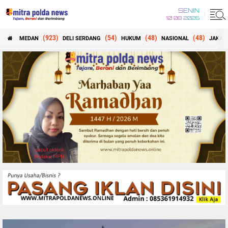
SENIN
10 08 2026
(923)
(54)
(48)
(48)
MEDAN
DELI SERDANG
HUKUM
NASIONAL
JAKAR