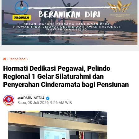
›
Tanpa label
›
Hormati Dedikasi Pegawai, Pelindo Regional 1 Gelar Silaturahmi dan Penyerahan Cinderamata bagi Pensiunan
Hormati Dedikasi Pegawai, Pelindo
Regional 1 Gelar Silaturahmi dan
Penyerahan Cinderamata bagi Pensiunan
ADMIN MEDIA
Rabu, 08 Juli 2026, 9:26 AM WIB