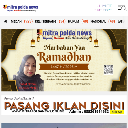
JUM'AT
7 08 2026
(923)
(54)
(48)
(48)
MEDAN
DELI SERDANG
HUKUM
NASIONAL
JAKAR