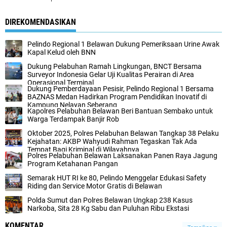
DIREKOMENDASIKAN
Pelindo Regional 1 Belawan Dukung Pemeriksaan Urine Awak
Kapal Kelud oleh BNN
Dukung Pelabuhan Ramah Lingkungan, BNCT Bersama
Surveyor Indonesia Gelar Uji Kualitas Perairan di Area
Operasional Terminal
Dukung Pemberdayaan Pesisir, Pelindo Regional 1 Bersama
BAZNAS Medan Hadirkan Program Pendidikan Inovatif di
Kampung Nelayan Seberang
Kapolres Pelabuhan Belawan Beri Bantuan Sembako untuk
Warga Terdampak Banjir Rob
Oktober 2025, Polres Pelabuhan Belawan Tangkap 38 Pelaku
Kejahatan: AKBP Wahyudi Rahman Tegaskan Tak Ada
Tempat Bagi Kriminal di Wilayahnya
Polres Pelabuhan Belawan Laksanakan Panen Raya Jagung
Program Ketahanan Pangan
Semarak HUT RI ke 80, Pelindo Menggelar Edukasi Safety
Riding dan Service Motor Gratis di Belawan
Polda Sumut dan Polres Belawan Ungkap 238 Kasus
Narkoba, Sita 28 Kg Sabu dan Puluhan Ribu Ekstasi
KOMENTAR