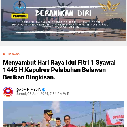
›
belawan
Menyambut Hari Raya Idul Fitri 1 Syawal 1445 H,Kapolres Pelabuhan Belawan Berikan Bingkisan.
Menyambut Hari Raya Idul Fitri 1 Syawal
1445 H,Kapolres Pelabuhan Belawan
Berikan Bingkisan.
ADMIN MEDIA
Jumat, 05 April 2024, 7:54 PM WIB