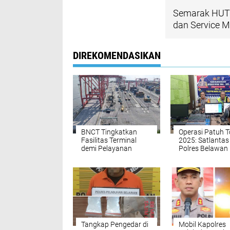
Semarak HUT R
dan Service M
DIREKOMENDASIKAN
BNCT Tingkatkan
Operasi Patuh 
Fasilitas Terminal
2025: Satlantas
demi Pelayanan
Polres Belawan
Pelanggan Lebih
Siarkan Pesan
Efisien dan Aman
Keselamatan La
Lintas Lewat Ra
Tangkap Pengedar di
Mobil Kapolres