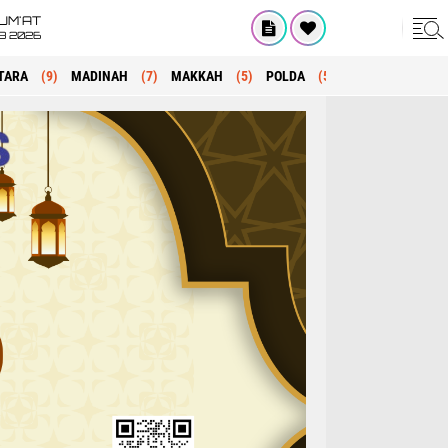
UM'AT
08 2026
TARA
(9)
MADINAH
(7)
MAKKAH
(5)
POLDA
(5)
KRIMINAL
(1)