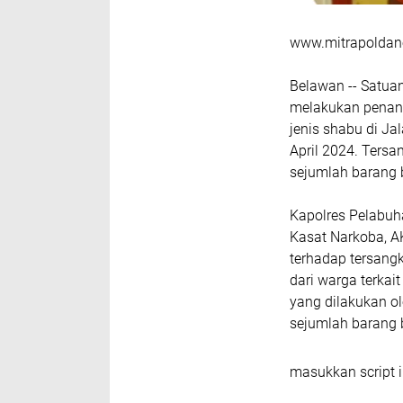
www.mitrapoldane
Belawan -- Satua
melakukan penang
jenis shabu di Ja
April 2024. Ters
sejumlah barang 
Kapolres Pelabuha
Kasat Narkoba, A
terhadap tersangk
dari warga terkai
yang dilakukan o
sejumlah barang b
masukkan script i