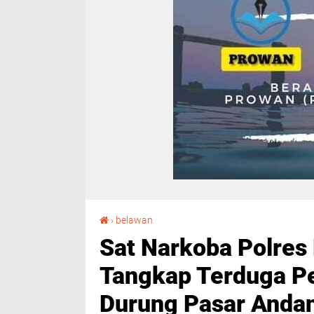
Sat Narkoba Polres Pelabuhan Belawan Sukses Tangkap Terduga Pengedar Narkoba di Jalan Durung Pasar Andan Sari.
›
belawan
Sat Narkoba Polres
Tangkap Terduga Pe
Durung Pasar Andan