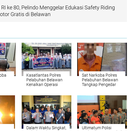
I ke 80, Pelindo Menggelar Edukasi Safety Riding
otor Gratis di Belawan
Toba
Kasatlantas Polres
Sat Narkoba Polres
Pelabuhan Belawan
Pelabuhan Belawan
Kenalkan Operasi
Tangkap Pengedar
Patuh Toba 2025 dan
Shabu di Hamparan
lu
Kamseltibcarlantas ke
Perak, Barang Bukti
dio
Siswa Pangeran
Disita dari Bawah
Antasari
Meja Makan
Dalam Waktu Singkat,
Ultimatum Polisi