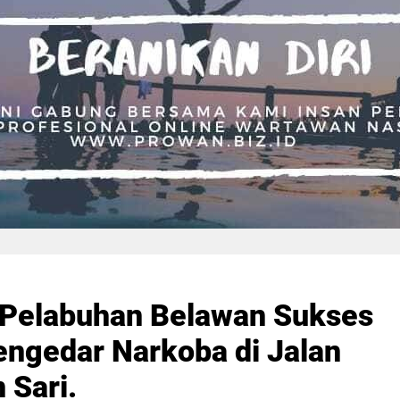
 Pelabuhan Belawan Sukses
ngedar Narkoba di Jalan
 Sari.