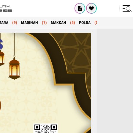
UM'AT
08 2026
TARA
(9)
MADINAH
(7)
MAKKAH
(5)
POLDA
(5)
KRIMINAL
(1)