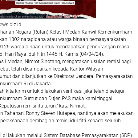
ws.biz.id
anan Negara (Rutan) Kelas I Medan Kanwil Kemenkumham
an 1302 narapidana atau warga binaan pemasyarakatan
n 3126 warga binaan untuk mendapatkan pengurangan masa
di Hari Raya Idul Fitri 1445 H. Kamis (04/04/24).
as I Medan, Nimrot Sihotang, mengatakan usulan remisi bagi
sebut telah disampaikan kepada Kantor Wilayah
t dan dilanjutkan ke Direktorat Jenderal Pemasyarakatan
enkumham RI di Jakarta.
h kita kirim untuk dilakukan verifikasi, jika telah disetujui
enkumham Sumut dan Ditjen PAS maka kami tinggal
putusan remisi itu turun," kata Nimrot.
n Tahanan, Ronny Steven Hutapea, nantinya akan melakukan
t pelaksanaan pembagian remisi idul fitri kepada seluruh
i di lakukan melalui Sistem Database Pemasyarakatan (SDP)