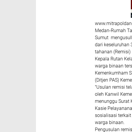
www.mitrapoldane
Medan-Rumah Tah
Sumut mengusulk
dari keseluruha
tahanan (Remisi) 
Kepala Rutan Kel
warga binaan ter
Kemenkumham Sumu
(Ditjen PAS) Kem
"Usulan remisi tela
oleh Kanwil Kem
menunggu Surat Ke
Kasie Pelayanana
sosialisasi terkai
warga binaan.
Pengusulan remis