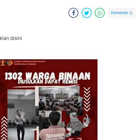
Komentar (
)
klan disini