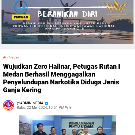
›
Medan
Wujudkan Zero Halinar, Petugas Rutan I Medan Berhasil Menggagalkan Penyelundupan Narkotika Diduga Jenis Ganja Kering
Wujudkan Zero Halinar, Petugas Rutan I
Medan Berhasil Menggagalkan
Penyelundupan Narkotika Diduga Jenis
Ganja Kering
ADMIN MEDIA
Rabu, 22 Mei 2024, 10:51 PM WIB