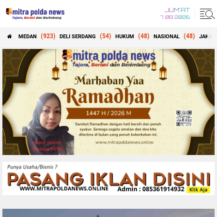
JUM'AT
7 08 2026
(923)
(54)
(48)
(48)
MEDAN
DELI SERDANG
HUKUM
NASIONAL
JAKAR