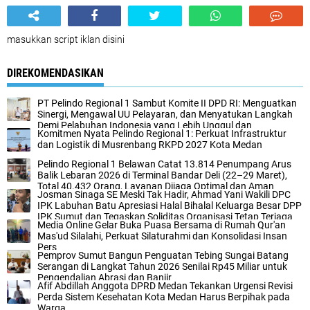
masukkan script iklan disini
DIREKOMENDASIKAN
PT Pelindo Regional 1 Sambut Komite II DPD RI: Menguatkan
Sinergi, Mengawal UU Pelayaran, dan Menyatukan Langkah
Demi Pelabuhan Indonesia yang Lebih Unggul dan
Komitmen Nyata Pelindo Regional 1: Perkuat Infrastruktur
Berkelanjutan
dan Logistik di Musrenbang RKPD 2027 Kota Medan
Pelindo Regional 1 Belawan Catat 13.814 Penumpang Arus
Balik Lebaran 2026 di Terminal Bandar Deli (22–29 Maret),
Total 40.432 Orang, Layanan Dijaga Optimal dan Aman
Josman Sinaga SE Meski Tak Hadir, Ahmad Yani Wakili DPC
IPK Labuhan Batu Apresiasi Halal Bihalal Keluarga Besar DPP
IPK Sumut dan Tegaskan Soliditas Organisasi Tetap Terjaga
Media Online Gelar Buka Puasa Bersama di Rumah Qur'an
dan Kompak.
Mas'ud Silalahi, Perkuat Silaturahmi dan Konsolidasi Insan
Pers
Pemprov Sumut Bangun Penguatan Tebing Sungai Batang
Serangan di Langkat Tahun 2026 Senilai Rp45 Miliar untuk
Pengendalian Abrasi dan Banjir
Afif Abdillah Anggota DPRD Medan Tekankan Urgensi Revisi
Perda Sistem Kesehatan Kota Medan Harus Berpihak pada
Warga