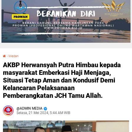
›
Medan
AKBP Herwansyah Putra Himbau kepada masyarakat Emberkasi Haji Menjaga, Situasi Tetap Aman dan Kondusif Demi Kelancaran Pelaksanaan Pemberangkatan JCH Tamu Allah.
AKBP Herwansyah Putra Himbau kepada
masyarakat Emberkasi Haji Menjaga,
Situasi Tetap Aman dan Kondusif Demi
Kelancaran Pelaksanaan
Pemberangkatan JCH Tamu Allah.
ADMIN MEDIA
Selasa, 21 Mei 2024, 5:44 AM WIB