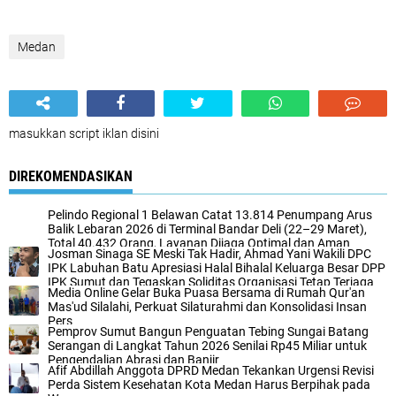
Medan
masukkan script iklan disini
DIREKOMENDASIKAN
Pelindo Regional 1 Belawan Catat 13.814 Penumpang Arus
Balik Lebaran 2026 di Terminal Bandar Deli (22–29 Maret),
Total 40.432 Orang, Layanan Dijaga Optimal dan Aman
Josman Sinaga SE Meski Tak Hadir, Ahmad Yani Wakili DPC
IPK Labuhan Batu Apresiasi Halal Bihalal Keluarga Besar DPP
IPK Sumut dan Tegaskan Soliditas Organisasi Tetap Terjaga
Media Online Gelar Buka Puasa Bersama di Rumah Qur'an
dan Kompak.
Mas'ud Silalahi, Perkuat Silaturahmi dan Konsolidasi Insan
Pers
Pemprov Sumut Bangun Penguatan Tebing Sungai Batang
Serangan di Langkat Tahun 2026 Senilai Rp45 Miliar untuk
Pengendalian Abrasi dan Banjir
Afif Abdillah Anggota DPRD Medan Tekankan Urgensi Revisi
Perda Sistem Kesehatan Kota Medan Harus Berpihak pada